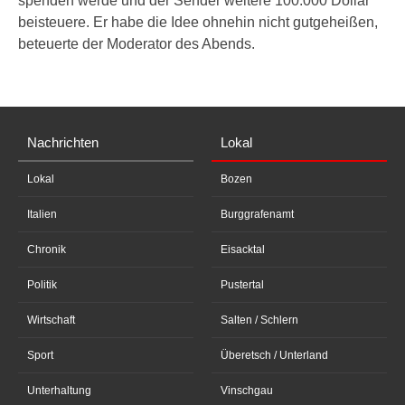
spenden werde und der Sender weitere 100.000 Dollar
beisteuere. Er habe die Idee ohnehin nicht gutgeheißen,
beteuerte der Moderator des Abends.
Nachrichten
Lokal
Lokal
Bozen
Italien
Burggrafenamt
Chronik
Eisacktal
Politik
Pustertal
Wirtschaft
Salten / Schlern
Sport
Überetsch / Unterland
Unterhaltung
Vinschgau