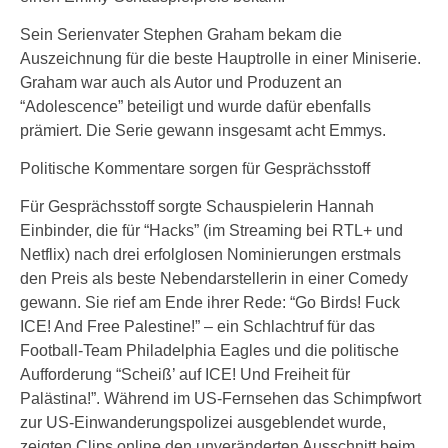
Sein Serienvater Stephen Graham bekam die
Auszeichnung für die beste Hauptrolle in einer Miniserie.
Graham war auch als Autor und Produzent an
“Adolescence” beteiligt und wurde dafür ebenfalls
prämiert. Die Serie gewann insgesamt acht Emmys.
Politische Kommentare sorgen für Gesprächsstoff
Für Gesprächsstoff sorgte Schauspielerin Hannah
Einbinder, die für “Hacks” (im Streaming bei RTL+ und
Netflix) nach drei erfolglosen Nominierungen erstmals
den Preis als beste Nebendarstellerin in einer Comedy
gewann. Sie rief am Ende ihrer Rede: “Go Birds! Fuck
ICE! And Free Palestine!” – ein Schlachtruf für das
Football-Team Philadelphia Eagles und die politische
Aufforderung “Scheiß’ auf ICE! Und Freiheit für
Palästina!”. Während im US-Fernsehen das Schimpfwort
zur US-Einwanderungspolizei ausgeblendet wurde,
zeigten Clips online den unveränderten Ausschnitt beim