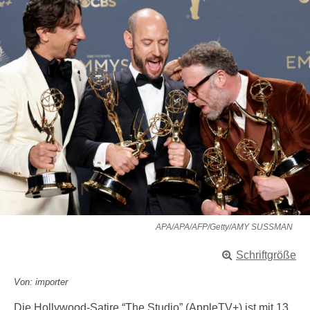
APA/APA/AFP/Getty/AMY SUSSMAN
Schriftgröße
Von: importer
Die Hollywood-Satire “The Studio” (AppleTV+) ist mit 13