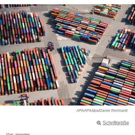
APA/APA/dpa/Daniel Reinhardt
Schriftgröße
Von: importer