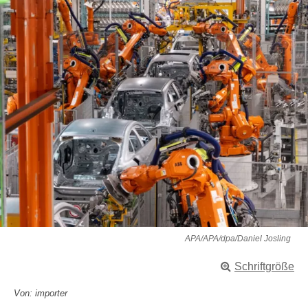
APA/APA/dpa/Daniel Josling
Schriftgröße
Von: importer