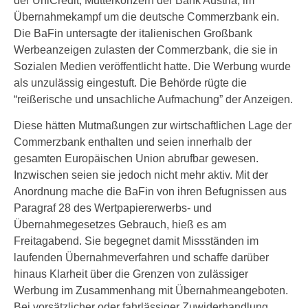
der UniCredit, Mutterkonzern der Bank Austria, im
Übernahmekampf um die deutsche Commerzbank ein.
Die BaFin untersagte der italienischen Großbank
Werbeanzeigen zulasten der Commerzbank, die sie in
Sozialen Medien veröffentlicht hatte. Die Werbung wurde
als unzulässig eingestuft. Die Behörde rügte die
“reißerische und unsachliche Aufmachung” der Anzeigen.
Diese hätten Mutmaßungen zur wirtschaftlichen Lage der
Commerzbank enthalten und seien innerhalb der
gesamten Europäischen Union abrufbar gewesen.
Inzwischen seien sie jedoch nicht mehr aktiv. Mit der
Anordnung mache die BaFin von ihren Befugnissen aus
Paragraf 28 des Wertpapiererwerbs- und
Übernahmegesetzes Gebrauch, hieß es am
Freitagabend. Sie begegnet damit Missständen im
laufenden Übernahmeverfahren und schaffe darüber
hinaus Klarheit über die Grenzen von zulässiger
Werbung im Zusammenhang mit Übernahmeangeboten.
Bei vorsätzlicher oder fahrlässiger Zuwiderhandlung