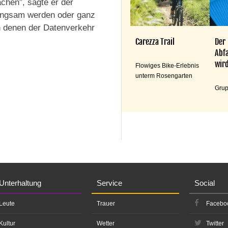
chen”, sagte er der
langsam werden oder ganz
in denen der Datenverkehr
Carezza Trail
Der
Abfa
wird
Flowiges Bike-Erlebnis
unterm Rosengarten
Grup
Unterhaltung
Service
Social
Leute
Trauer
Facebo
Kultur
Wetter
Twitter