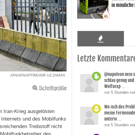
in missliche
46
Letzte Kommentar
@napoleon nein s
APA/APA/AFP/MUNIR UZ ZAMAN
schlau genug und
Wolfsexp ...
Schriftgröße
vor 5 Stunden vo
Wo isch des Prob
 Iran-Krieg ausgelösten
meine Fernwonde
unterw ...
Internets und des Mobilfunks
vor 5 Stunden v
reichenden Treibstoff nicht
 Mobilfunkbetreiber des