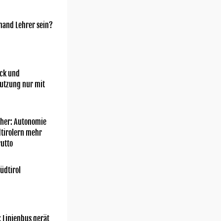
mand Lehrer sein?
ick und
utzung nur mit
her: Autonomie
dtirolern mehr
utto
üdtirol
: Linienbus gerät