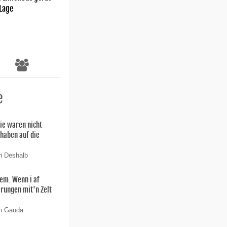
 Lage
e
ie waren nicht
 haben auf die
n Deshalb
lem. Wenn i af
rungen mit'n Zelt
on Gauda