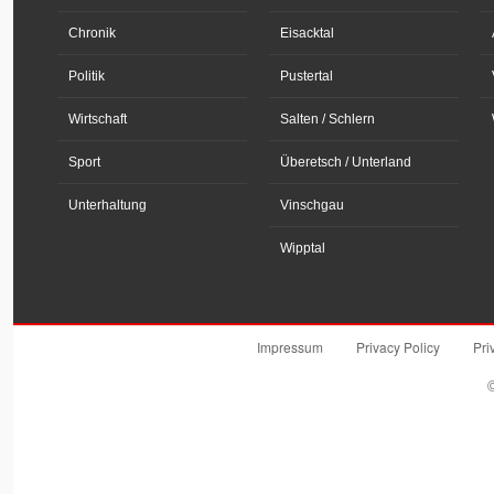
Chronik
Eisacktal
Politik
Pustertal
Wirtschaft
Salten / Schlern
Sport
Überetsch / Unterland
Unterhaltung
Vinschgau
Wipptal
Impressum
Privacy Policy
Pri