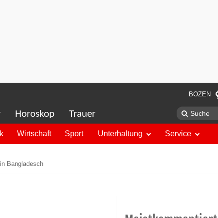
BOZEN
r
Horoskop
Trauer
ik
Wirtschaft
Sport
Unterhaltung
Service
 in Bangladesch