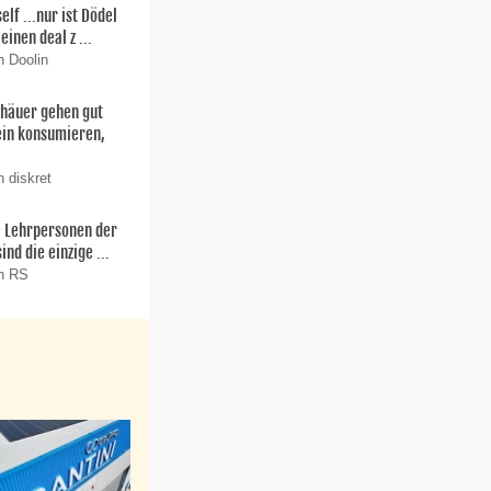
f ...nur ist Dödel
einen deal z ...
n Doolin
thäuer gehen gut
ein konsumieren,
 diskret
ie Lehrpersonen der
nd die einzige ...
on RS