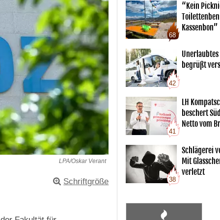
“Kein Pickn
Toilettenben
Kassenbon”
68
Unerlaubtes
begrüßt vers
42
LH Kompatsc
beschert Sü
Netto vom Br
41
Schlägerei v
Mit Glassche
LPA/Oskar Verant
verletzt
38
Schriftgröße
er Fakultät für