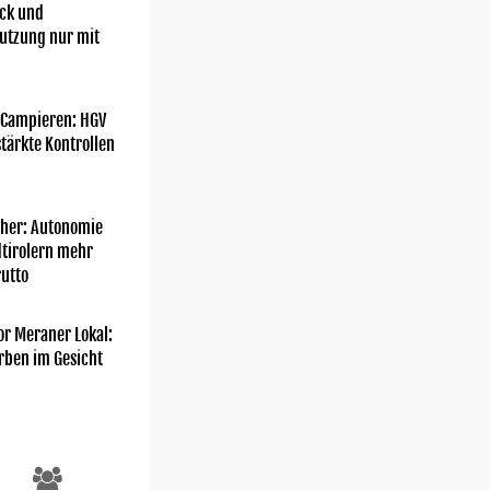
ick und
utzung nur mit
 Campieren: HGV
tärkte Kontrollen
her: Autonomie
dtirolern mehr
utto
or Meraner Lokal:
rben im Gesicht