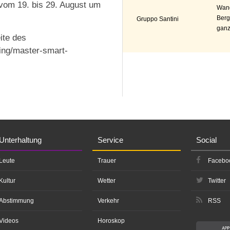
vom 19. bis 29. August um
Wand
Berg
Gruppo Santini
ganz
ite des
ring/master-smart-
Unterhaltung
Service
Social
Leute
Trauer
Facebo
Kultur
Wetter
Twitter
Abstimmung
Verkehr
RSS
Videos
Horoskop