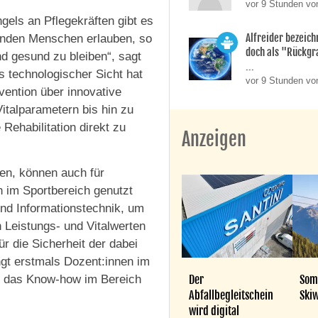
vor 9 Stunden vo
els an Pflegekräften gibt es
Alfreider bezeich
ernden Menschen erlauben, so
doch als "Rückgr
d gesund zu bleiben“, sagt
...
s technologischer Sicht hat
vor 9 Stunden vo
vention über innovative
talparametern bis hin zu
Rehabilitation direkt zu
Anzeigen
en, können auch für
im Sportbereich genutzt
und Informationstechnik, um
Leistungs- und Vitalwerten
 die Sicherheit der dabei
ngt erstmals Dozent:innen im
Der
Som
i, das Know-how im Bereich
Abfallbegleitschein
Skiw
wird digital