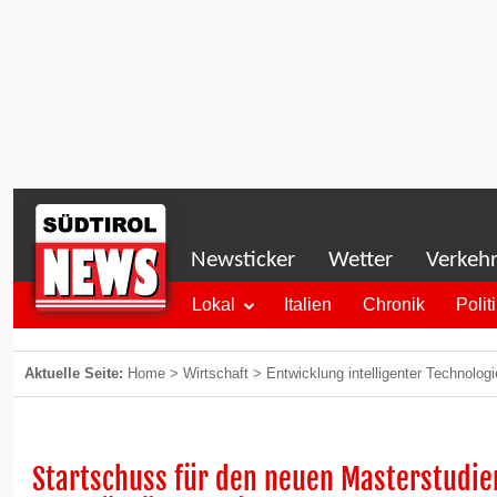
Newsticker
Wetter
Verkeh
Lokal
Italien
Chronik
Polit
Aktuelle Seite:
Home
>
Wirtschaft
>
Entwicklung intelligenter Technolog
Startschuss für den neuen Masterstudie