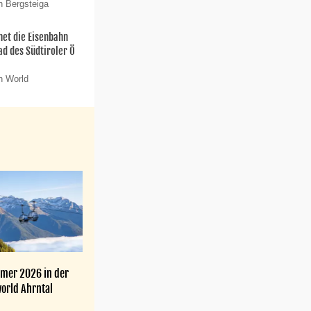
n Bergsteiga
net die Eisenbahn
ad des Südtiroler Ö
n World
mer 2026 in der
orld Ahrntal