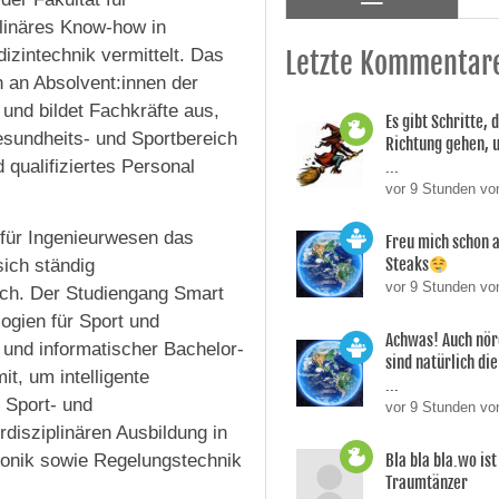
plinäres Know-how in
izintechnik vermittelt. Das
Letzte Kommentar
h an Absolvent:innen der
und bildet Fachkräfte aus,
Es gibt Schritte, d
esundheits- und Sportbereich
Richtung gehen, 
qualifiziertes Personal
...
vor 9 Stunden vo
 für Ingenieurwesen das
Freu mich schon a
Steaks
sich ständig
vor 9 Stunden vo
ch. Der Studiengang Smart
logien für Sport und
Achwas! Auch nör
 und informatischer Bachelor-
sind natürlich die
t, um intelligente
...
 Sport- und
vor 9 Stunden vo
disziplinären Ausbildung in
ronik sowie Regelungstechnik
Bla bla bla.wo is
Traumtänzer