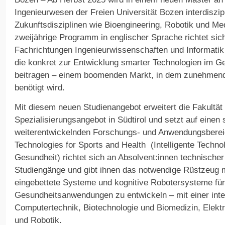
Ingenieurwesen der Freien Universität Bozen interdiszi
Zukunftsdisziplinen wie Bioengineering, Robotik und Med
zweijährige Programm in englischer Sprache richtet sic
Fachrichtungen Ingenieurwissenschaften und Informatik 
die konkret zur Entwicklung smarter Technologien im G
beitragen – einem boomenden Markt, in dem zunehmend 
benötigt wird.
Mit diesem neuen Studienangebot erweitert die Fakultät
Spezialisierungsangebot in Südtirol und setzt auf einen 
weiterentwickelnden Forschungs- und Anwendungsberei
Technologies for Sports and Health (Intelligente Techno
Gesundheit) richtet sich an Absolvent:innen technischer
Studiengänge und gibt ihnen das notwendige Rüstzeug mi
eingebettete Systeme und kognitive Robotersysteme für
Gesundheitsanwendungen zu entwickeln – mit einer inter
Computertechnik, Biotechnologie und Biomedizin, Elekt
und Robotik.