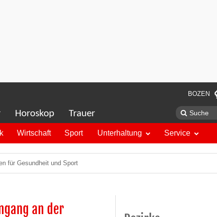
BOZEN
r
Horoskop
Trauer
ik
Wirtschaft
Sport
Unterhaltung
Service
ien für Gesundheit und Sport
ngang an der