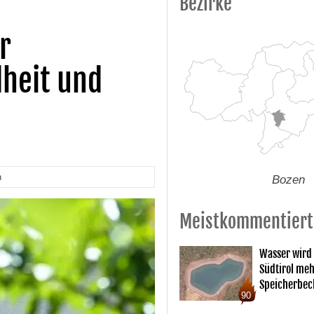
Bezirke
r
dheit und
n
Bozen
Meistkommentiert
Wasser wird
Südtirol me
Speicherbec
90