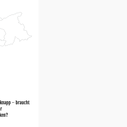
 knapp – braucht
hr
ken?