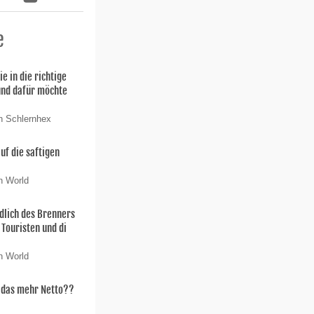
e
ie in die richtige
und dafür möchte
n Schlernhex
uf die saftigen
n World
dlich des Brenners
 Touristen und di
n World
t das mehr Netto??