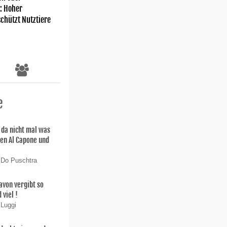
: Hoher
chützt Nutztiere
e
 da nicht mal was
en Al Capone und
 Do Puschtra
avon vergibt so
viel !
 Luggi