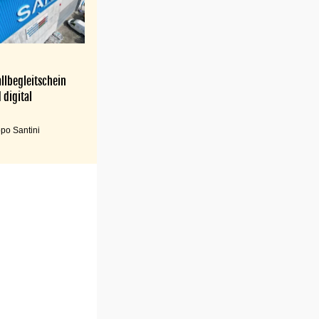
llbegleitschein
 digital
po Santini