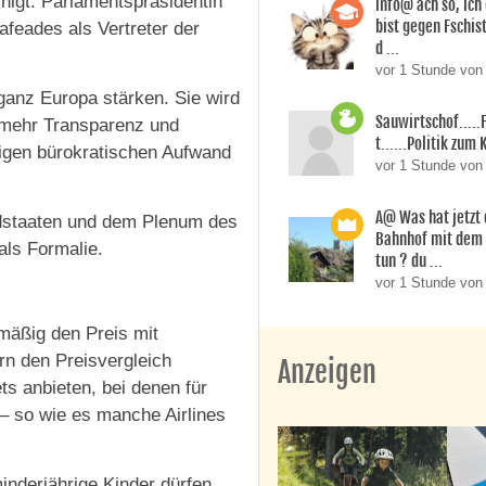
nigt. Parlamentspräsidentin
info@ ach so, ic
bist gegen Fschi
feades als Vertreter der
d ...
vor 1 Stunde vo
ganz Europa stärken. Sie wird
Sauwirtschof....
n mehr Transparenz und
t......Politik zum 
igen bürokratischen Aufwand
vor 1 Stunde von
A@ Was hat jetzt
edstaaten und dem Plenum des
Bahnhof mit dem
als Formalie.
tun ? du ...
vor 1 Stunde von
dmäßig den Preis mit
n den Preisvergleich
Anzeigen
ts anbieten, bei denen für
 so wie es manche Airlines
inderjährige Kinder dürfen