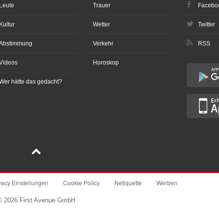
Leute
Trauer
Facebo
Kultur
Wetter
Twitter
Abstimmung
Verkehr
RSS
Videos
Horoskop
Wer hätte das gedacht?
vacy Einstellungen
Cookie Policy
Netiquette
Werben
© 2026 First Avenue GmbH