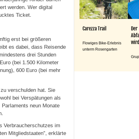
ert werden. Wer digital
ucktes Ticket.
Carezza Trail
Der
Abfa
ftig erst bei größeren
wird
Flowiges Bike-Erlebnis
ibt es dabei, dass Reisende
unterm Rosengarten
mindestens drei Stunden
Grup
Euro (bei 1.500 Kilometer
rnung), 600 Euro (bei mehr
 zu verschulden hat. Sie
owohl bei Verspätungen als
s Parlaments neun Monate
n.
es Verbraucherschutzes im
n Mitgliedstaaten”, erklärte