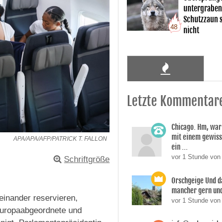
untergraben
Schutzzaun s
48
nicht
Letzte Kommentar
Chicago. Hm, war
mit einem gewiss
APA/APA/AFP/PATRICK T. FALLON
ein ...
vor 1 Stunde von
Schriftgröße
Orschgeige Und d
mancher gern und 
einander reservieren,
vor 1 Stunde von
 Europaabgeordnete und