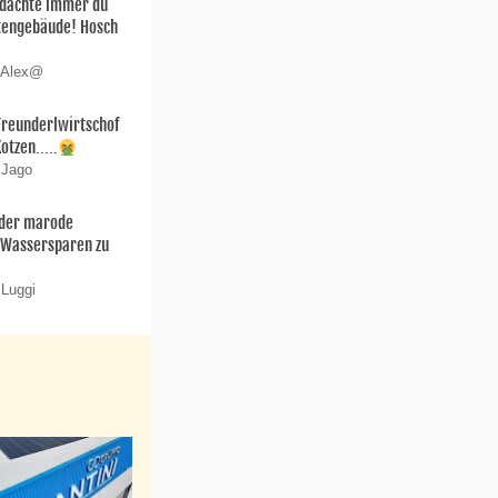
h dachte immer du
stengebäude! Hosch
n Alex@
.Freunderlwirtschof
Kotzen.....
 Jago
 der marode
 Wassersparen zu
 Luggi