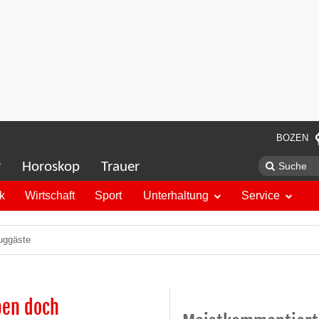
BOZEN
r
Horoskop
Trauer
ik
Wirtschaft
Sport
Unterhaltung
Service
luggäste
ben doch