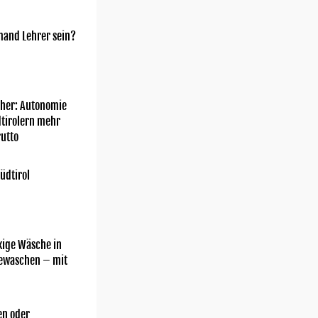
mand Lehrer sein?
her: Autonomie
dtirolern mehr
utto
üdtirol
kige Wäsche in
gewaschen – mit
n oder