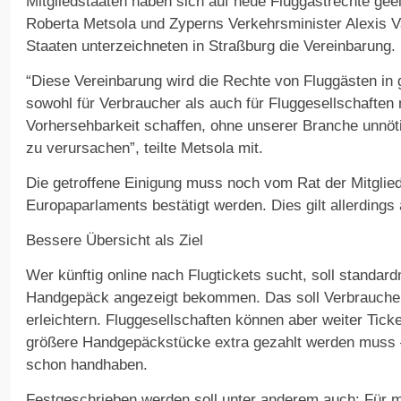
Mitgliedstaaten haben sich auf neue Fluggastrechte geei
Roberta Metsola und Zyperns Verkehrsminister Alexis Va
Staaten unterzeichneten in Straßburg die Vereinbarung.
“Diese Vereinbarung wird die Rechte von Fluggästen in 
sowohl für Verbraucher als auch für Fluggesellschafte
Vorhersehbarkeit schaffen, ohne unserer Branche unnöt
zu verursachen”, teilte Metsola mit.
Die getroffene Einigung muss noch vom Rat der Mitgli
Europaparlaments bestätigt werden. Dies gilt allerdings 
Bessere Übersicht als Ziel
Wer künftig online nach Flugtickets sucht, soll standar
Handgepäck angezeigt bekommen. Das soll Verbraucher
erleichtern. Fluggesellschaften können aber weiter Ticke
größere Handgepäckstücke extra gezahlt werden muss –
schon handhaben.
Festgeschrieben werden soll unter anderem auch: Für m