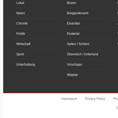
Lokal
Bozen
Italien
Burggrafenamt
Chronik
Eisacktal
Politik
Pustertal
Wirtschaft
Salten / Schlern
Sport
Überetsch / Unterland
Unterhaltung
Vinschgau
Wipptal
Impressum
Privacy Policy
Pri