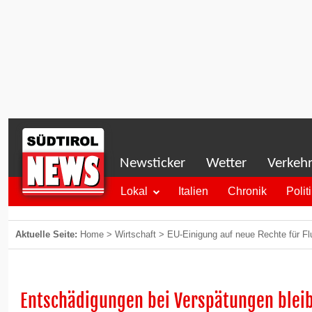
Newsticker
Wetter
Verkeh
Lokal
Italien
Chronik
Polit
Aktuelle Seite:
Home
>
Wirtschaft
>
EU-Einigung auf neue Rechte für F
Entschädigungen bei Verspätungen blei