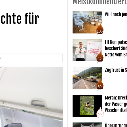
Meistkommentiert
chte für
Will noch je
106
LH Kompatsc
beschert Sü
Netto vom Br
n
62
Zugfrust in S
50
Meran: Drec
der Passer 
Waschmittel
49
Übersprunge