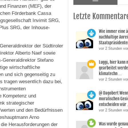
 und Finanzen (MEF), der
lichen Förderbank Cassa
Letzte Kommentar
ngsgesellschaft Invimit SRG,
Plus SRG, der Inhouse-
Wie immer eine 
nachhaltige Anre
Staatspräsidente
eneraldirektor der Südtiroler
vor 2 Stunden vo
rektor Alberto Naef sowie
s-Generaldirektor Stefano
Luggi, hier kann
tige wirtschaftliche
gearbeitet werden
klimatechn ...
en und sich gegenseitig zu
vor 2 Stunden von
s tragen wesentlich dazu bei,
instrumenten
@ Dagobert Wenn
che Kompetenz und
moralischen Gesi
nk strategischer
entscheiden wür .
fwerten und den Bedürfnissen
vor 2 Stunden vo
deshauptmann Arno
Was wurde genau 
e die Herausforderungen der