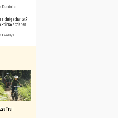
n Daedalus
 richtig schwitzt?
n Stücke abziehen
n Freddy1
zza Trail