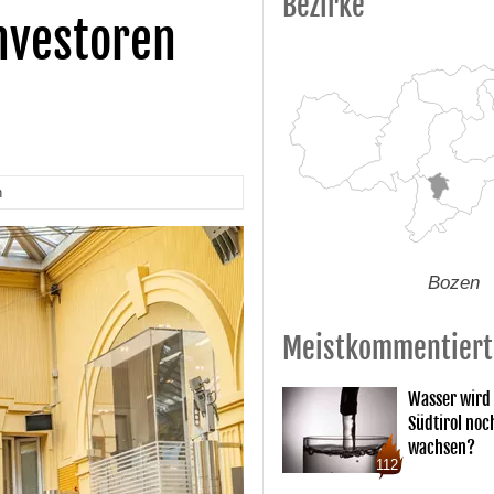
Bezirke
Investoren
n
Bozen
Meistkommentiert
Wasser wird 
Südtirol noc
wachsen?
112