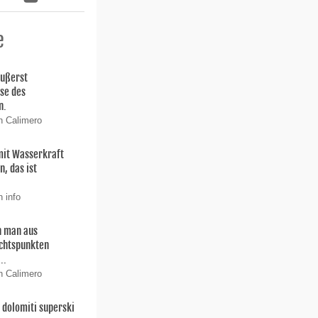
e
äußerst
ise des
n.
n Calimero
 mit Wasserkraft
, das ist
 info
 man aus
chtspunkten
..
n Calimero
dolomiti superski