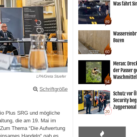
Was fährt Si
89
Wassereinbr
Bozen
60
Meran: Drec
der Passer 
Waschmittel
LPA/Greta Stuefer
54
Schriftgröße
Schutz vor Ü
Security begl
Zugpersonal
20
gio Plus SRG und mögliche
ltung, die am 19. Mai im
. Zum Thema “Die Aufwertung
emeinsames Handeln“ gab es