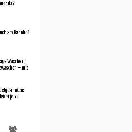
nner da?
uch am Bahnhof
kige Wäsche in
gewaschen – mit
belgesinnten:
eitet jetzt