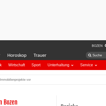
BOZEN
r
Horoskop
Trauer
ik
Wirtschaft
Sport
Unterhaltung
Service
Immobilienprojekte vor
n Bozen