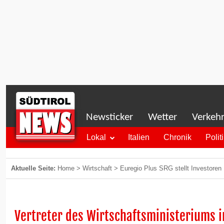
Newsticker
Wetter
Verkeh
Lokal
Italien
Chronik
Polit
Aktuelle Seite:
Home
>
Wirtschaft
>
Euregio Plus SRG stellt Investoren 
Vertreter des Wirtschaftsministeriums i