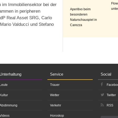
Flow
n im Immobiliensektor bei der
unte
Aperitivo beim
ammen in peripheren
besonderen
CdP Real Asset SRG, Carlo
Naturschauspiel in
Mario Valducci und Stefano
Carezza
Unterhaltung
Service
Social
Leute
Trauer
Facebo
Kultur
Wetter
Twitter
Abstimmung
Verkehr
RSS
Videos
Horoskop