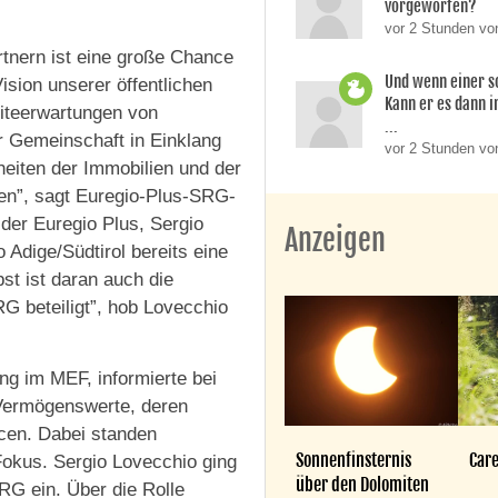
vorgeworfen?
vor 2 Stunden vo
rtnern ist eine große Chance
Und wenn einer so
ision unserer öffentlichen
Kann er es dann i
iteerwartungen von
...
r Gemeinschaft in Einklang
vor 2 Stunden vo
heiten der Immobilien und der
en”, sagt Euregio-Plus-SRG-
der Euregio Plus, Sergio
Anzeigen
 Adige/Südtirol bereits eine
st ist daran auch die
G beteiligt”, hob Lovecchio
ng im MEF, informierte bei
 Vermögenswerte, deren
cen. Dabei standen
Sonnenfinsternis
Care
Fokus. Sergio Lovecchio ging
über den Dolomiten
SRG ein. Über die Rolle