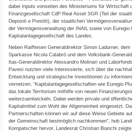
dabei Inputs vonseiten des Ministeriums für Wirtschaft
Finanzgesellschaft CdP Real Asset SGR (Teil der staat
Depositi e Prestiti), der staatlichen Vermögensverwaltu
der Vermögensverwaltung der INAIL sowie von Euregio 
Kapitalanlagegesellschaft des Landes.
Neben Raiffeisen Generaldirektor Simon Ladurner, dem G
Sparkasse Nicola Calabrò und dem Volksbank-Generaldi
Itas-Generaldirektor Alessandro Molinari und Laborfond
Pavesi nutzten viele Interessierte, sich über die nachhal
Entwicklung und strategische Investitionen zu informier
vernetzen. “Kapitalanlagegesellschaften wie Euregio Plu
das lokale Territorium mithilfe von neuen Finanzierungs
weiterzuentwickeln. Dabei werden private und öffentli
Kapitalmittel zum Wohl der Allgemeinheit eingesetzt. Da
Partnerschaften können wir auf diese Weise Gebiete au
der Gemeinschaft bestmöglich nachkommen”, hob Lan
Kompatscher hervor. Landesrat Christian Bianchi zeigt