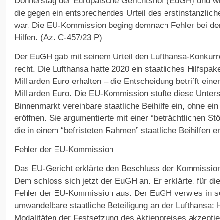
Donnerstag der Europäische Gerichtshof (EuGH) und wi
die gegen ein entsprechendes Urteil des erstinstanzli
war. Die EU-Kommission beging demnach Fehler bei der 
Hilfen. (Az. C-457/23 P)
Der EuGH gab mit seinem Urteil den Lufthansa-Konkurr
recht. Die Lufthansa hatte 2020 ein staatliches Hilfsp
Milliarden Euro erhalten – die Entscheidung betrifft ein
Milliarden Euro. Die EU-Kommission stufte diese Unter
Binnenmarkt vereinbare staatliche Beihilfe ein, ohne ein
eröffnen. Sie argumentierte mit einer “beträchtlichen St
die in einem “befristeten Rahmen” staatliche Beihilfen er
Fehler der EU-Kommission
Das EU-Gericht erklärte den Beschluss der Kommission 
Dem schloss sich jetzt der EuGH an. Er erklärte, für die
Fehler der EU-Kommission aus. Der EuGH verwies in sei
umwandelbare staatliche Beteiligung an der Lufthansa: 
Modalitäten der Festsetzung des Aktienpreises akzeptie