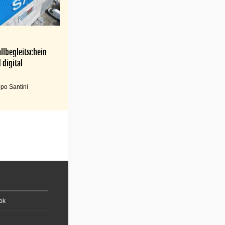
llbegleitschein
 digital
po Santini
ok