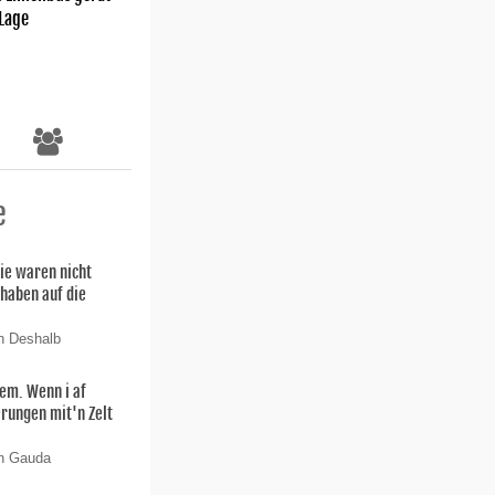
 Lage
e
ie waren nicht
 haben auf die
n Deshalb
lem. Wenn i af
rungen mit'n Zelt
on Gauda