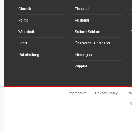
Chronik
Eisacktal
Politik
Pustertal
Wirtschaft
Salten / Schlern
Sport
Überetsch / Unterland
Unterhaltung
Vinschgau
Wipptal
Impressum
Privacy Policy
Pri