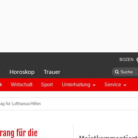
BOZEN
r
Horoskop
Trauer
ik
Wirtschaft
Sport
Unterhaltung
Service
ag für Lufthansa-Hilfen
rang für die