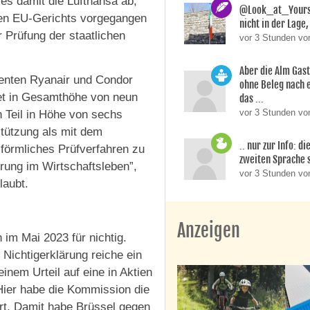
es damit die Lufthansa ab,
@Look_at_Yoursel
chen EU-Gerichts vorgegangen
nicht in der Lage, 
Prüfung der staatlichen
vor 3 Stunden vo
Aber die Alm Gas
enten Ryanair und Condor
ohne Beleg nach 
aket in Gesamthöhe von neun
das ...
vor 3 Stunden von
en Teil in Höhe von sechs
stützung als mit dem
.. nur zur Info: d
 förmliches Prüfverfahren zu
zweiten Sprache si
örung im Wirtschaftsleben”,
vor 3 Stunden v
laubt.
Anzeigen
im Mai 2023 für nichtig.
 Nichtigerklärung reiche ein
nem Urteil auf eine in Aktien
Hier habe die Kommission die
rt. Damit habe Brüssel gegen