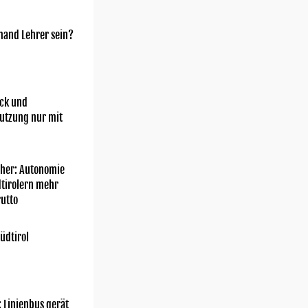
mand Lehrer sein?
ick und
utzung nur mit
her: Autonomie
dtirolern mehr
utto
üdtirol
: Linienbus gerät