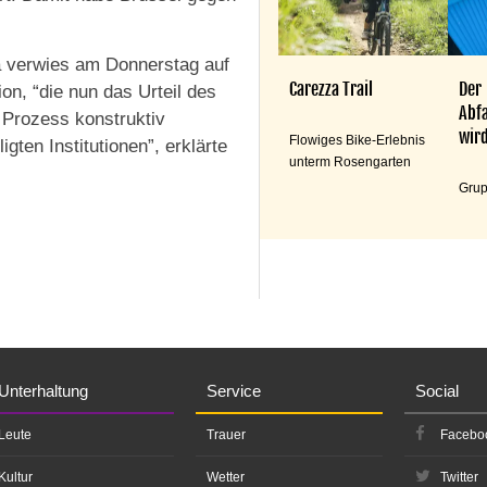
a verwies am Donnerstag auf
Carezza Trail
Der
n, “die nun das Urteil des
Abfa
 Prozess konstruktiv
wird
Flowiges Bike-Erlebnis
gten Institutionen”, erklärte
unterm Rosengarten
Grup
Unterhaltung
Service
Social
Leute
Trauer
Facebo
Kultur
Wetter
Twitter