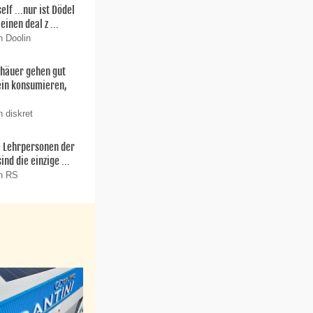
f ...nur ist Dödel
einen deal z ...
n Doolin
thäuer gehen gut
ein konsumieren,
 diskret
ie Lehrpersonen der
nd die einzige ...
on RS