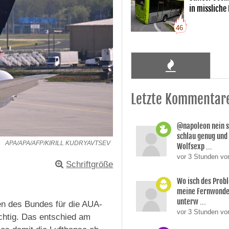
in missliche
46
Letzte Kommentar
@napoleon nein s
schlau genug und
APA/APA/AFP/KIRILL KUDRYAVTSEV
Wolfsexp ...
vor 3 Stunden vo
Schriftgröße
Wo isch des Prob
meine Fernwonde
unterw ...
en des Bundes für die AUA-
vor 3 Stunden v
chtig. Das entschied am