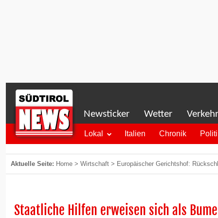
Newsticker
Wetter
Verkeh
Lokal
Italien
Chronik
Polit
Aktuelle Seite:
Home
>
Wirtschaft
>
Europäischer Gerichtshof: Rückschl
Staatliche Hilfen erweisen sich als Bume