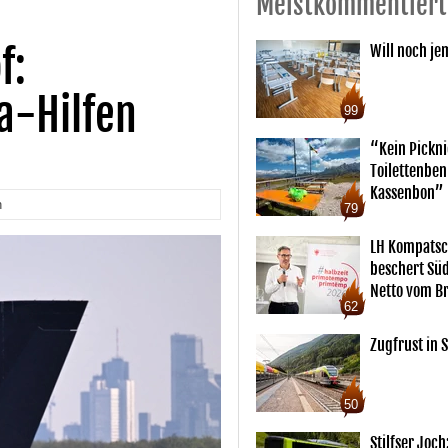
Meistkommentiert
f:
Will noch je
a-Hilfen
99
“Kein Pickn
Toilettenben
Kassenbon”
n
79
LH Kompatsc
beschert Sü
Netto vom Br
62
Zugfrust in S
50
Stilfser Joch