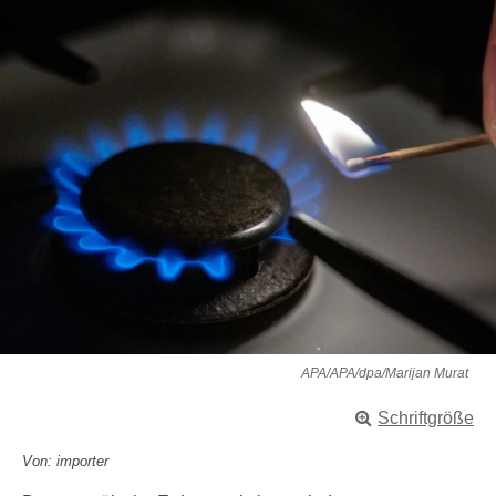
APA/APA/dpa/Marijan Murat
Schriftgröße
Von: importer