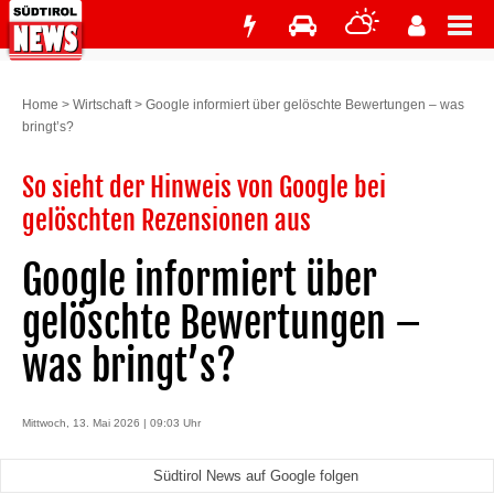
Home
>
Wirtschaft
>
Google informiert über gelöschte Bewertungen – was
bringt’s?
So sieht der Hinweis von Google bei
gelöschten Rezensionen aus
Google informiert über
gelöschte Bewertungen –
was bringt’s?
Mittwoch, 13. Mai 2026 | 09:03 Uhr
Südtirol News auf Google folgen