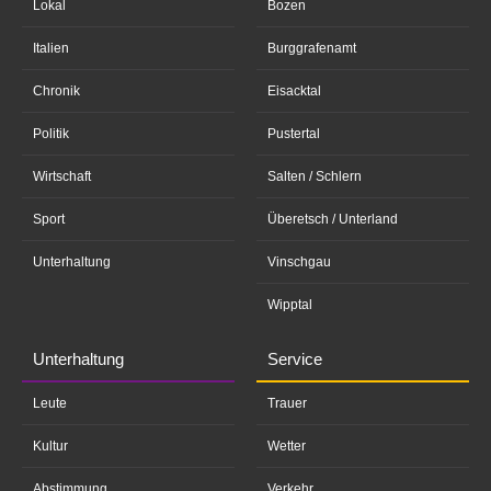
Lokal
Bozen
Italien
Burggrafenamt
Chronik
Eisacktal
Politik
Pustertal
Wirtschaft
Salten / Schlern
Sport
Überetsch / Unterland
Unterhaltung
Vinschgau
Wipptal
Unterhaltung
Service
Leute
Trauer
Kultur
Wetter
Abstimmung
Verkehr