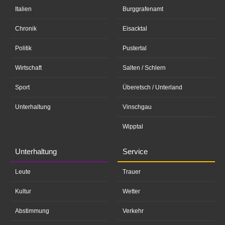
Italien
Burggrafenamt
Chronik
Eisacktal
Politik
Pustertal
Wirtschaft
Salten / Schlern
Sport
Überetsch / Unterland
Unterhaltung
Vinschgau
Wipptal
Unterhaltung
Service
Leute
Trauer
Kultur
Wetter
Abstimmung
Verkehr