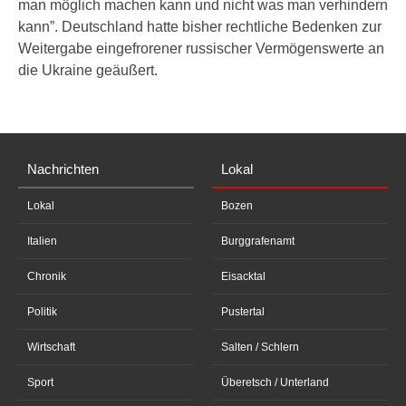
man möglich machen kann und nicht was man verhindern
kann”. Deutschland hatte bisher rechtliche Bedenken zur
Weitergabe eingefrorener russischer Vermögenswerte an
die Ukraine geäußert.
Nachrichten
Lokal
Lokal
Bozen
Italien
Burggrafenamt
Chronik
Eisacktal
Politik
Pustertal
Wirtschaft
Salten / Schlern
Sport
Überetsch / Unterland