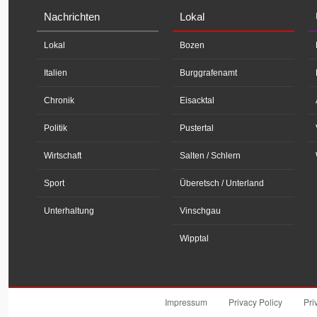
Nachrichten
Lokal
Lokal
Bozen
Italien
Burggrafenamt
Chronik
Eisacktal
Politik
Pustertal
Wirtschaft
Salten / Schlern
Sport
Überetsch / Unterland
Unterhaltung
Vinschgau
Wipptal
Impressum
Privacy Policy
Pri