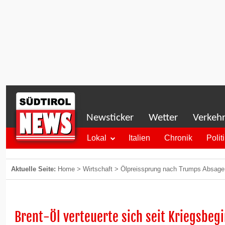
Newsticker
Wetter
Verkeh
Lokal
Italien
Chronik
Polit
Aktuelle Seite:
Home
>
Wirtschaft
>
Ölpreissprung nach Trumps Absage 
Brent-Öl verteuerte sich seit Kriegsbeg