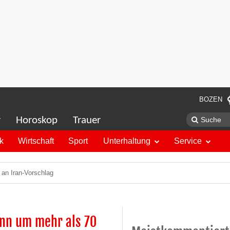
BOZEN
r
Horoskop
Trauer
ik
Wirtschaft
Sport
Unterhaltung
Service
an Iran-Vorschlag
inn um mehr als 70