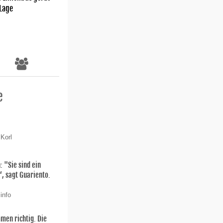
 Lage
e
 Korl
: "Sie sind ein
 sagt Guariento.
info
men richtig. Die