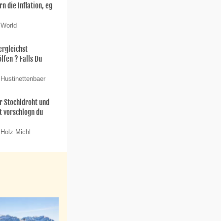
n die Inflation, eg
 World
ergleichst
lfen ? Falls Du
 Hustinettenbaer
 Stochldroht und
t vorschlogn du
 Holz Michl