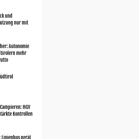
ick und
utzung nur mit
her: Autonomie
dtirolern mehr
utto
üdtirol
 Campieren: HGV
tärkte Kontrollen
: Linienbus gerät