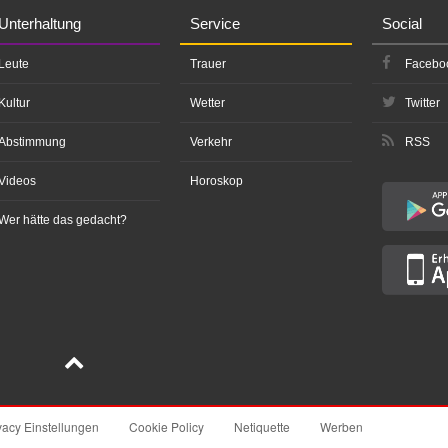
Unterhaltung
Service
Social
Leute
Trauer
Facebo
Kultur
Wetter
Twitter
Abstimmung
Verkehr
RSS
Videos
Horoskop
Wer hätte das gedacht?
vacy Einstellungen
Cookie Policy
Netiquette
Werben