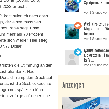
62 Dollar (103,90 Euro).
Spritpreise steuer
t 2022 erreicht.
...
vor 1 Stunde von
l kontinuierlich nach oben.
egs, der einen massiven
@el_tirolos Du v
n des Iran-Kriegs Ende
Migranten mit Wö
Inspira ...
 um mehr als 70 Prozent
vor 1 Stunde von
rte sich wieder. Hier stieg
07,77 Dollar.
@Hustinettenbaer
Elektrozaun… i ta
r
kafs ...
 trübten die Stimmung an den
vor 1 Stunde von
Australia Bank. Nach
t Donald Trump den Druck auf
Anzeigen
 zunächst die Seeblockade zu
ogramm später zu führen,
richt zufolge auf neuerliche