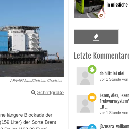
in missliche
42
Letzte Kommentar
do hilft lei Blei
vor 1 Stunde von
APA/APA/dpa/Christian Charisius
Schriftgröße
Lesen, Alex, lesen
Frühwarnsystem“,
„D ...
vor 1 Stunde von 
ine längere Blockade der
(159 Liter) der Sorte Brent
@Zussra: vollkom