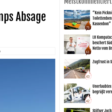
Meistkommentiert
mps Absage
“Kein Pickn
Toilettenben
Kassenbon”
75
LH Kompatsc
beschert Sü
Netto vom Br
n
61
Zugfrust in S
43
Unerlaubtes
begrüßt vers
42
Stilfser Joch