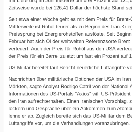
mit Lieferung im Juni kletterte um drei Prozent auf 121,
Zeitweise wurde bei 126,41 Dollar der höchste Stand sei
Seit etwa einer Woche geht es mit dem Preis für Brent-Ö
Mittlerweile ist Rohöl teurer als zu Beginn des Iran-Kri
Preissprung bei Energierohstoffen auslöste. Seit Begin
Februar hat sich Öl der weltweiten Referenzsorte Brent
verteuert. Auch der Preis für Rohöl aus den USA verteue
der Preis für ein Barrel zuletzt um fast ein Prozent auf 1
US-Militär bereitet laut Bericht neuerliche Luftangriffe vo
Nachrichten über militärische Optionen der USA im Iran
Märkten, sagte Analyst Rodrigo Catril von der National 
Informationen des US-Portals “Axios” will US-Präsiden
den Iran aufrechterhalten. Einen iranischen Vorschlag,
lockern und Gespräche über ein Abkommen zum Atompr
lehne er ab. Zugleich bereite sich das US-Militär dem Be
Luftangriffe vor, um die Verhandlungen voranzubringen.