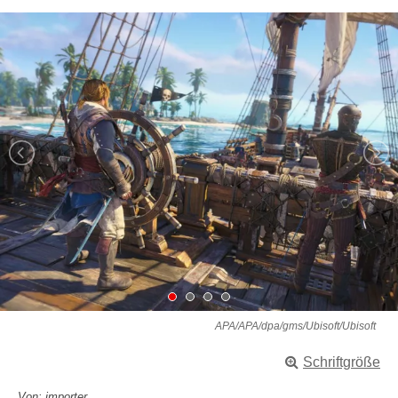
APA/APA/dpa/gms/Ubisoft/Ubisoft
Schriftgröße
Von: importer