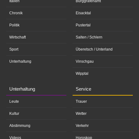
Italien
Burggrafenamt
Chronik
Eisacktal
Politik
Pustertal
Wirtschaft
Salten / Schlern
Sport
Überetsch / Unterland
Unterhaltung
Vinschgau
Wipptal
Unterhaltung
Service
Leute
Trauer
Kultur
Wetter
Abstimmung
Verkehr
Videos
Horoskop