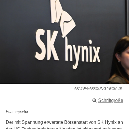
APA/APA/AFP/JUNG YEON-JE
Schriftgröße
Von: importer
Der mit Spannung erwartete Börsenstart von SK Hynix an