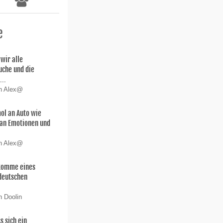
e
wir alle
uche und die
...
on Alex@
ol an Auto wie
 san Emotionen und
on Alex@
hkomme eines
deutschen
n Doolin
s sich ein