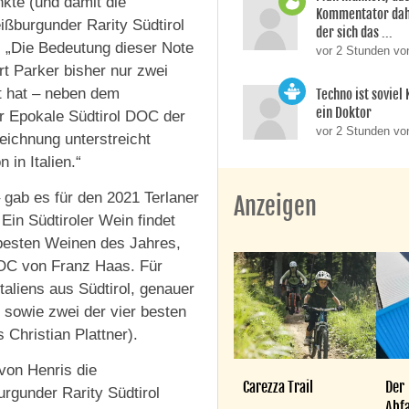
nkte (und damit die
Kommentator dahi
ißburgunder Rarity Südtirol
der sich das ...
. „Die Bedeutung dieser Note
vor 2 Stunden v
rt Parker bisher nur zwei
t hat – neben dem
Techno ist soviel
ein Doktor
r Epokale Südtirol DOC der
vor 2 Stunden vo
eichnung unterstreicht
 in Italien.“
 gab es für den 2021 Terlaner
Anzeigen
Ein Südtiroler Wein findet
 besten Weinen des Jahres,
DOC von Franz Haas. Für
aliens aus Südtirol, genauer
, sowie zwei der vier besten
Christian Plattner).
von Henris die
Carezza Trail
Der
rgunder Rarity Südtirol
Abfa