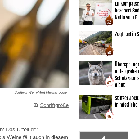
LH Kompatsc
beschert Sü
Netto vom Br
62
Zugfrust in S
50
Übersprunge
untergraben
Schutzzaun s
47
nicht
Südtirol Wein/Mint Mediahouse
Stilfser Joch
in missliche
Schriftgröße
46
: Das Urteil der
ls Weine fällt auch in diesem