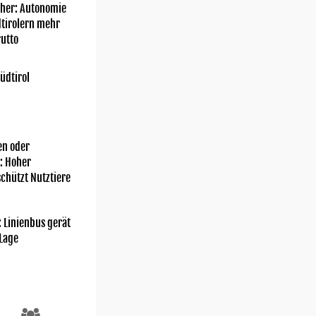
her: Autonomie
dtirolern mehr
utto
üdtirol
n oder
: Hoher
chützt Nutztiere
: Linienbus gerät
 Lage