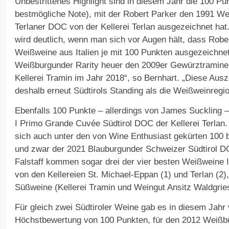
Unbestrittenes Highlight sind in diesem Jahr die 100 Pu
bestmögliche Note), mit der Robert Parker den 1991 We
Terlaner DOC von der Kellerei Terlan ausgezeichnet hat
wird deutlich, wenn man sich vor Augen hält, dass Robe
Weißweine aus Italien je mit 100 Punkten ausgezeichne
Weißburgunder Rarity heuer den 2009er Gewürztramine
Kellerei Tramin im Jahr 2018“, so Bernhart. „Diese Ausz
deshalb erneut Südtirols Standing als die Weißweinregion
Ebenfalls 100 Punkte – allerdings von James Suckling –
I Primo Grande Cuvée Südtirol DOC der Kellerei Terlan. 
sich auch unter den von Wine Enthusiast gekürten 100
und zwar der 2021 Blauburgunder Schweizer Südtirol 
Falstaff kommen sogar drei der vier besten Weißweine It
von den Kellereien St. Michael-Eppan (1) und Terlan (2)
Süßweine (Kellerei Tramin und Weingut Ansitz Waldgries 
Für gleich zwei Südtiroler Weine gab es in diesem Jahr 
Höchstbewertung von 100 Punkten, für den 2012 Weißbu