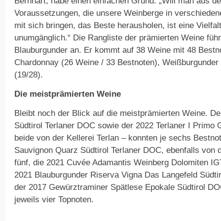
Bernhart, habe einen einfachen Grund: „Will man aus de
Voraussetzungen, die unsere Weinberge in verschiede
mit sich bringen, das Beste herausholen, ist eine Vielfa
unumgänglich.“ Die Rangliste der prämierten Weine führ
Blauburgunder an. Er kommt auf 38 Weine mit 48 Bestno
Chardonnay (26 Weine / 33 Bestnoten), Weißburgunder 
(19/28).
Die meistprämierten Weine
Bleibt noch der Blick auf die meistprämierten Weine. D
Südtirol Terlaner DOC sowie der 2022 Terlaner I Primo
beide von der Kellerei Terlan – konnten je sechs Bestno
Sauvignon Quarz Südtirol Terlaner DOC, ebenfalls von d
fünf, die 2021 Cuvée Adamantis Weinberg Dolomiten IGT 
2021 Blauburgunder Riserva Vigna Das Langefeld Südti
der 2017 Gewürztraminer Spätlese Epokale Südtirol DOC
jeweils vier Topnoten.