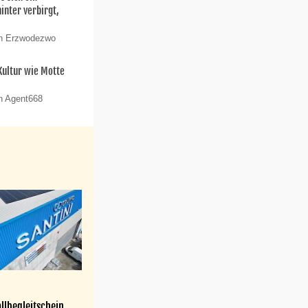
nter verbirgt,
on Erzwodezwo
 Kultur wie Motte
n Agent668
llbegleitschein