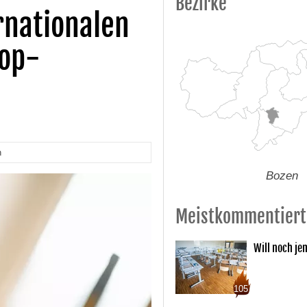
Bezirke
rnationalen
Top-
n
Bozen
Meistkommentiert
Will noch je
105