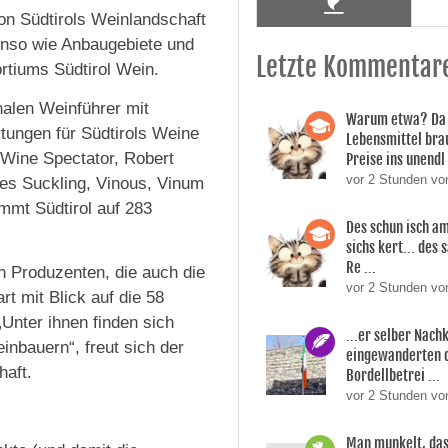
 von Südtirols Weinlandschaft
ebenso wie Anbaugebiete und
Letzte Kommentar
rtiums Südtirol Wein.
nalen Weinführer mit
Warum etwa? Da 
tungen für Südtirols Weine
Lebensmittel bra
 Wine Spectator, Robert
Preise ins unendl 
vor 2 Stunden v
es Suckling, Vinous, Vinum
mmt Südtirol auf 283
Des schun isch am
sichs kert... des
Re ...
en Produzenten, die auch die
vor 2 Stunden v
rt mit Blick auf die 58
Unter ihnen finden sich
...er selber Nac
nbauern“, freut sich der
eingewanderten 
haft.
Bordellbetrei ...
vor 2 Stunden vo
Man munkelt, das