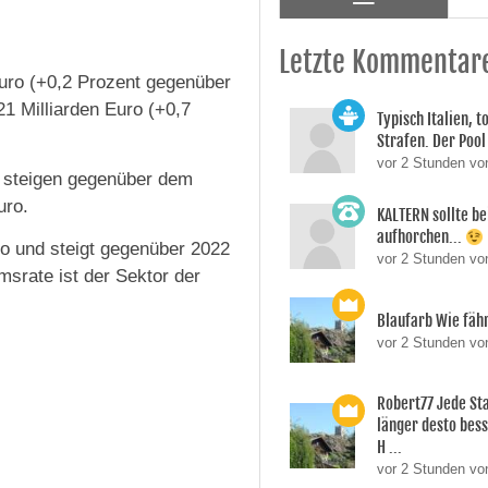
Letzte Kommentar
Euro (+0,2 Prozent gegenüber
1 Milliarden Euro (+0,7
Typisch Italien, 
Strafen. Der Pool 
vor 2 Stunden vo
l steigen gegenüber dem
uro.
KALTERN sollte be
aufhorchen...
ro und steigt gegenüber 2022
vor 2 Stunden v
srate ist der Sektor der
Blaufarb Wie fähr
vor 2 Stunden vo
Robert77 Jede St
länger desto besse
H ...
vor 2 Stunden vo