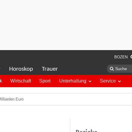
BOZEN
r
Horoskop
Trauer
ik
Wirtschaft
Sport
Unterhaltung
Service
illiarden Euro