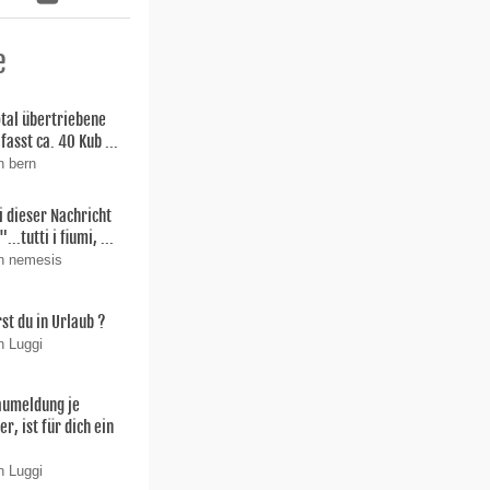
e
total übertriebene
fasst ca. 40 Kub ...
n bern
i dieser Nachricht
"...tutti i fiumi, ...
on nemesis
st du in Urlaub ?
n Luggi
aumeldung je
r, ist für dich ein
n Luggi