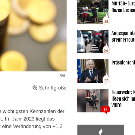
Mit 150-Eur
Bozen bis na
38
Angespannte
Brennerrout
24
Präsidentenb
lpa
22
Schriftgröße
Feuerwehr: 
lösen sich i
VIDEO
18
ie wichtigsten Kennzahlen der
. Im Jahr 2023 liegt das
et eine Veränderung von +1,2