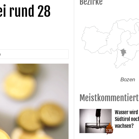
Bezirke
ei rund 28
n
Bozen
Meistkommentiert
Wasser wird 
Südtirol noc
wachsen?
135