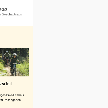
achts.
on Soschautsaus
zza Trail
iges Bike-Erlebnis
rm Rosengarten