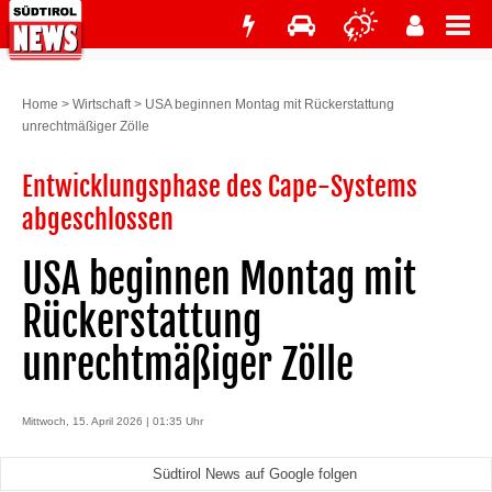
Home
>
Wirtschaft
>
USA beginnen Montag mit Rückerstattung
unrechtmäßiger Zölle
Entwicklungsphase des Cape-Systems
abgeschlossen
USA beginnen Montag mit
Rückerstattung
unrechtmäßiger Zölle
Mittwoch, 15. April 2026 | 01:35 Uhr
Südtirol News auf Google folgen