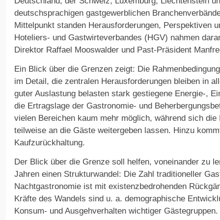
Deutschland, der Schweiz, Luxemburg, Liechtenstein un
deutschsprachigen gastgewerblichen Branchenverbände
Mittelpunkt standen Herausforderungen, Perspektiven u
Hoteliers- und Gastwirteverbandes (HGV) nahmen daran
Direktor Raffael Mooswalder und Past-Präsident Manfred
Ein Blick über die Grenzen zeigt: Die Rahmenbedingung
im Detail, die zentralen Herausforderungen bleiben in al
guter Auslastung belasten stark gestiegene Energie-, E
die Ertragslage der Gastronomie- und Beherbergungsbet
vielen Bereichen kaum mehr möglich, während sich die
teilweise an die Gäste weitergeben lassen. Hinzu komm
Kaufzurückhaltung.
Der Blick über die Grenze soll helfen, voneinander zu le
Jahren einen Strukturwandel: Die Zahl traditioneller Gast
Nachtgastronomie ist mit existenzbedrohenden Rückgäng
Kräfte des Wandels sind u. a. demographische Entwick
Konsum- und Ausgehverhalten wichtiger Gästegruppen.