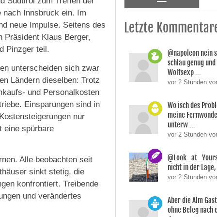
d Südtirol zum Treffen der
 nach Innsbruck ein. Im
Letzte Kommentar
nd neue Impulse. Seitens des
 Präsident Klaus Berger,
 Pinzger teil.
@napoleon nein s
schlau genug und
en unterscheiden sich zwar
Wolfsexp ...
len Ländern dieselben: Trotz
vor 2 Stunden vo
inkaufs- und Personalkosten
riebe. Einsparungen sind in
Wo isch des Prob
meine Fernwonde
 Kostensteigerungen nur
unterw ...
t eine spürbare
vor 2 Stunden v
@Look_at_Yoursel
rnen. Alle beobachten seit
nicht in der Lage, 
häuser sinkt stetig, die
vor 2 Stunden vo
en konfrontiert. Treibende
lungen und verändertes
Aber die Alm Gas
ohne Beleg nach 