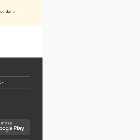
po Santini
ok