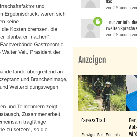
das ...
irtschaftsfaktor und
vor 2 Stunden von
em Ergebnisdruck, waren sich
hen keine
.. nur zur Info: d
zweiten Sprache si
 die Kosten bremsen, die
vor 2 Stunden v
der planbarer machen“,
r Fachverbände Gastronomie
Walter Veit, Präsident der
Anzeigen
bände länderübergreifend an
akzeptanz und Branchenimage,
- und Weiterbildungswegen
nen und Teilnehmern zeigt
Austausch, Zusammenarbeit
Carezza Trail
Der
emeinsam tragfähige
Abfa
e zu setzen“, so die
wird
Flowiges Bike-Erlebnis