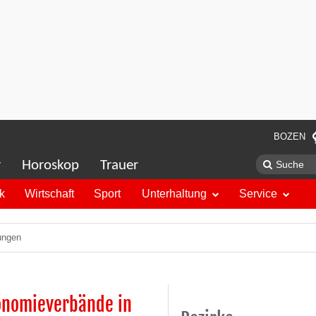
BOZEN
r
Horoskop
Trauer
ik
Wirtschaft
Sport
Unterhaltung
Service
ungen
ronomieverbände in