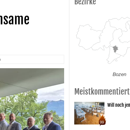
Bezirke
insame
n
Bozen
Meistkommentiert
Will noch je
99