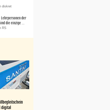
 diskret
ie Lehrpersonen der
nd die einzige ...
on RS
llbegleitschein
 digital