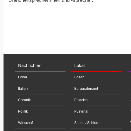
Branchensprecherinnen und -sprecher.
Nachrichten
Lokal
Lokal
Bozen
Italien
Burggrafenamt
Chronik
Eisacktal
Politik
Pustertal
Wirtschaft
Salten / Schlern