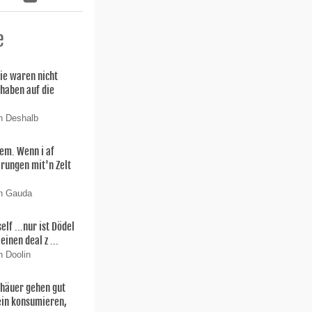
e
ie waren nicht
 haben auf die
n Deshalb
lem. Wenn i af
rungen mit'n Zelt
on Gauda
f ...nur ist Dödel
einen deal z ...
n Doolin
thäuer gehen gut
ein konsumieren,