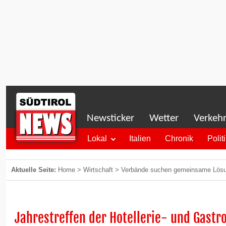
Newsticker
Wetter
Verkeh
Lokal
Italien
Chronik
Polit
Aktuelle Seite:
Home
>
Wirtschaft
>
Verbände suchen gemeinsame Lös
Jahrestreffen der Hotellerie- und Gast