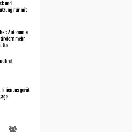
ick und
utzung nur mit
her: Autonomie
dtirolern mehr
utto
üdtirol
: Linienbus gerät
 Lage