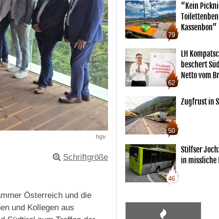
“Kein Pickn
Toilettenben
Kassenbon”
79
LH Kompatsc
beschert Sü
Netto vom Br
62
Zugfrust in S
50
hgv
Stilfser Joch
Schriftgröße
in missliche
46
ammer Österreich und die
nen und Kollegen aus