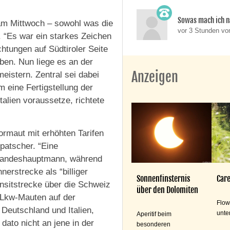
Sowas mach ich n
am Mittwoch – sowohl was die
vor 3 Stunden v
an. “Es war ein starkes Zeichen
chtungen auf Südtiroler Seite
ben. Nun liege es an der
Anzeigen
istern. Zentral sei dabei
 eine Fertigstellung der
alien voraussetze, richtete
ormaut mit erhöhten Tarifen
patscher. “Eine
r Landeshauptmann, während
erstrecke als “billiger
Sonnenfinsternis
Care
ansitstrecke über die Schweiz
über den Dolomiten
 Lkw-Mauten auf der
Flow
 Deutschland und Italien,
unte
Aperitif beim
 dato nicht an jene in der
besonderen