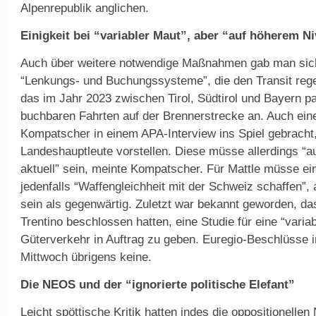
Alpenrepublik anglichen.
Einigkeit bei “variabler Maut”, aber “auf höherem N
Auch über weitere notwendige Maßnahmen gab man sich 
“Lenkungs- und Buchungssysteme”, die den Transit regel
das im Jahr 2023 zwischen Tirol, Südtirol und Bayern p
buchbaren Fahrten auf der Brennerstrecke an. Auch eine
Kompatscher in einem APA-Interview ins Spiel gebracht,
Landeshauptleute vorstellen. Diese müsse allerdings “
aktuell” sein, meinte Kompatscher. Für Mattle müsse ei
jedenfalls “Waffengleichheit mit der Schweiz schaffen”,
sein als gegenwärtig. Zuletzt war bekannt geworden, da
Trentino beschlossen hatten, eine Studie für eine “varia
Güterverkehr in Auftrag zu geben. Euregio-Beschlüsse 
Mittwoch übrigens keine.
Die NEOS und der “ignorierte politische Elefant”
Leicht spöttische Kritik hatten indes die oppositionelle