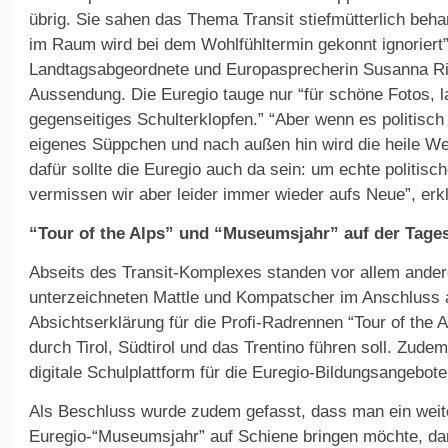
übrig. Sie sahen das Thema Transit stiefmütterlich behan
im Raum wird bei dem Wohlfühltermin gekonnt ignoriert”, 
Landtagsabgeordnete und Europasprecherin Susanna Rie
Aussendung. Die Euregio tauge nur “für schöne Fotos,
gegenseitiges Schulterklopfen.” “Aber wenn es politisch 
eigenes Süppchen und nach außen hin wird die heile We
dafür sollte die Euregio auch da sein: um echte politi
vermissen wir aber leider immer wieder aufs Neue”, erkl
“Tour of the Alps” und “Museumsjahr” auf der Tag
Abseits des Transit-Komplexes standen vor allem ander
unterzeichneten Mattle und Kompatscher im Anschluss a
Absichtserklärung für die Profi-Radrennen “Tour of the A
durch Tirol, Südtirol und das Trentino führen soll. Zud
digitale Schulplattform für die Euregio-Bildungsangebote
Als Beschluss wurde zudem gefasst, dass man ein weit
Euregio-“Museumsjahr” auf Schiene bringen möchte, dan