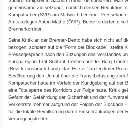
Südtirol Einigkeit in Sachen Transit demonstriert. Man v
gemeinsame Zielsetzung”, nämlich dessen Reduktion, s
Kompatscher (SVP) am Mittwoch bei einer Pressekonfe
Amtskollegen Anton Mattle (ÖVP). Beide forderten ein
Brennerkorridor.
Seine Kritik an der Brenner-Demo habe sich nicht auf d
bezogen, sondern auf die “Form der Blockade”, stellte
Pressegespräch nach den Sitzungen des Vorstandes u
Europaregion Tirol-Südtirol-Trentino auf der Burg Traut
(Bezirk Innsbruck-Land) klar. Es sei “ein legitimer Prot
Bevölkerung den Unmut über die Transitbelastung zum 
Kompatscher hatte im Vorfeld der Kundgebung auf der B
eine Totalsperre des Korridors zur Folge hatte, Kritik ge
Gefahr der Gefährdung der Sicherheit und der “Unverseh
Verkehrsteilnehmer aufgrund der Folgen der Blockade 
für die lokale Bevölkerung durch Einschränkungen der 
Versorgungsketten.