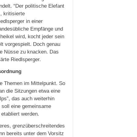
delt. “Der politische Elefant
kritisierte
dlsperger in einer
 landesübliche Empfänge und
heikel wird, kocht jeder sein
lt vorgespielt. Doch genau
sche Nüsse zu knacken. Das
ärte Riedlsperger.
esordnung
e Themen im Mittelpunkt. So
n die Sitzungen etwa eine
lps”, das auch weiterhin
em soll eine gemeinsame
 etabliert werden.
eres, grenzüberschreitendes
n bereits unter dem Vorsitz