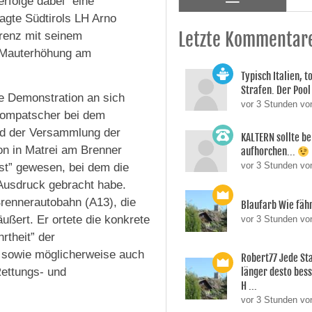
erfolge dabei “eine
agte Südtirols LH Arno
Letzte Kommentar
renz mit seinem
e Mauterhöhung am
Typisch Italien, 
Strafen. Der Pool 
ie Demonstration an sich
vor 3 Stunden vo
 Kompatscher bei dem
nd der Versammlung der
KALTERN sollte be
son in Matrei am Brenner
aufhorchen...
vor 3 Stunden v
est” gewesen, bei dem die
Ausdruck gebracht habe.
rennerautobahn (A13), die
Blaufarb Wie fähr
äußert. Er ortete die konkrete
vor 3 Stunden vo
rtheit” der
– sowie möglicherweise auch
Robert77 Jede St
Rettungs- und
länger desto besse
H ...
vor 3 Stunden vo