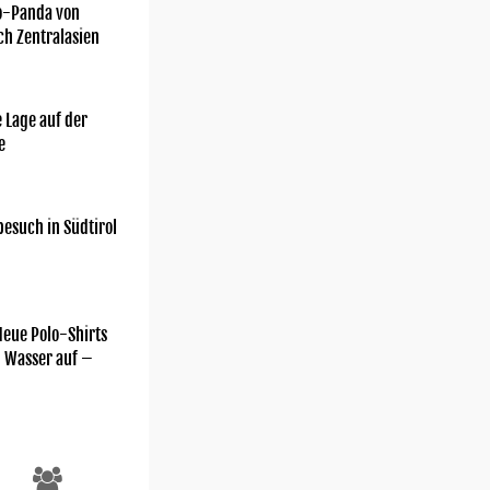
o-Panda von
ch Zentralasien
 Lage auf der
e
esuch in Südtirol
Neue Polo-Shirts
m Wasser auf –