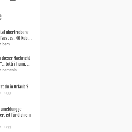
e
total übertriebene
fasst ca. 40 Kub ...
n bern
i dieser Nachricht
"...tutti i fiumi, ...
on nemesis
st du in Urlaub ?
n Luggi
aumeldung je
r, ist für dich ein
n Luggi