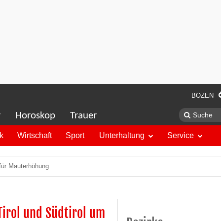
BOZEN
r
Horoskop
Trauer
ik
Wirtschaft
Sport
Unterhaltung
Service
, für Mauterhöhung
irol und Südtirol um