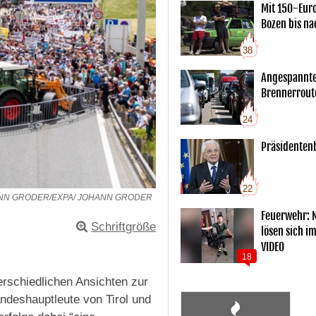
Mit 150-Eur
Bozen bis na
38
Angespannte
Brennerrout
24
Präsidentenb
22
ANN GRODER/EXPA/ JOHANN GRODER
Feuerwehr: 
Schriftgröße
lösen sich i
VIDEO
18
schiedlichen Ansichten zur
ndeshauptleute von Tirol und