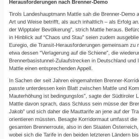
Herausforderungen nach Brenner-Demo
Tirols Landeshauptmann Mattle sah die Brenner-Demo 
Art und Weise betrifft, als auch inhaltlich – als Erfolg 
der Wipptaler Bevölkerung”, strich Mattle heraus. Befür
in Hinblick auf “Chaos und Stau” seien zudem ausgeblie
Euregio, die Transit-Herausforderungen gemeinsam zu me
etwa dessen “Verlagerung auf die Schiene”, die wiederum
Brennerbasistunnel-Zulaufstrecken in Deutschland und It
Mattle einen entsprechenden Appell.
In Sachen der seit Jahren eingemahnten Brenner-Korrid
passte unterdessen kein Blatt zwischen Mattle und Kom
Mauterhöhung ist bedingungslos”, sagte der Südtirole
Mattle davon sprach, dass Schluss sein müsse der Brenn
Jakob” und sich daher die Mauttarife an jene auf der Tr
orientieren müssten. Besagte Korridormaut umfasst die
gesamten Brennerroute, also in den Staaten Österreich,
wobei sich die Tarife in den beiden letzteren Ländern bis