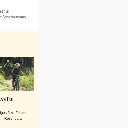
achts.
on Soschautsaus
zza Trail
iges Bike-Erlebnis
rm Rosengarten