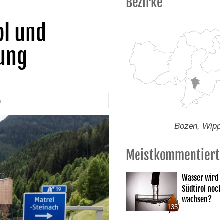
Bezirke
ol und
hung
n
Bozen, Wipp
Meistkommentiert
Wasser wird 
Südtirol noc
wachsen?
135