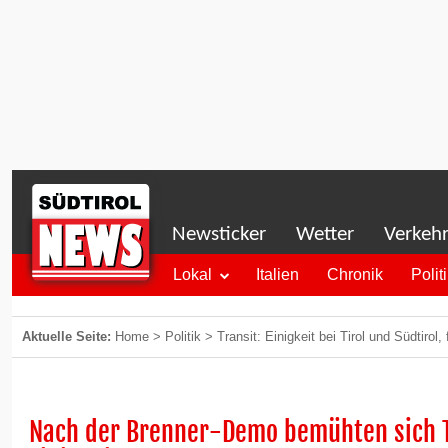
Newsticker
Wetter
Verkeh
Lokal
Italien
Chronik
Polit
Aktuelle Seite:
Home
>
Politik
>
Transit: Einigkeit bei Tirol und Südtirol
Nach der Brenner-Demo bemühten sich T