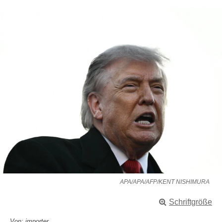
APA/APA/AFP/KENT NISHIMURA
Schriftgröße
Von: importer