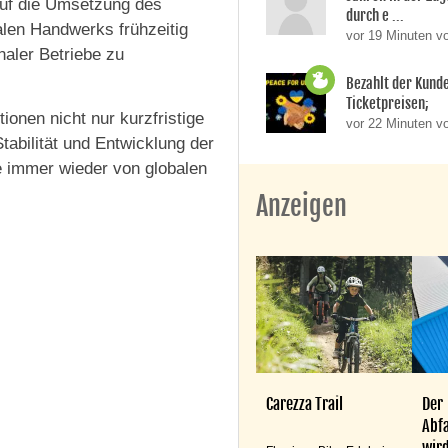
auf die Umsetzung des
durch e ...
alen Handwerks frühzeitig
vor 19 Minuten v
naler Betriebe zu
Bezahlt der Kund
Ticketpreisen;
tionen nicht nur kurzfristige
vor 22 Minuten v
Stabilität und Entwicklung der
ie immer wieder von globalen
Anzeigen
Carezza Trail
Der
Abfa
wird