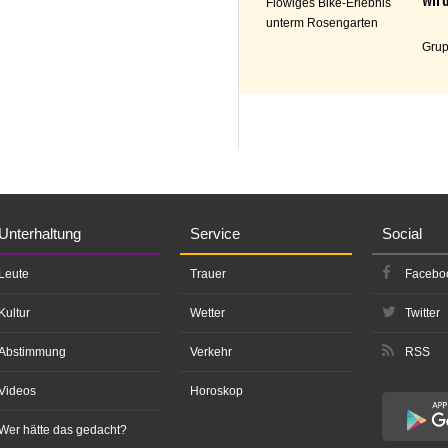
Flowiges Bike-Erlebnis
unterm Rosengarten
Grup
Unterhaltung
Service
Social
Leute
Trauer
Facebo
Kultur
Wetter
Twitter
Abstimmung
Verkehr
RSS
Videos
Horoskop
Wer hätte das gedacht?