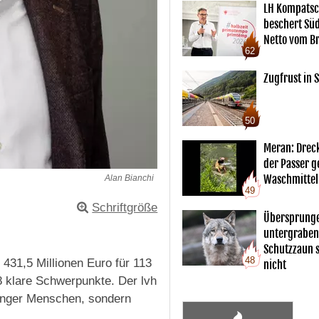
LH Kompatsc
beschert Sü
Netto vom Br
62
Zugfrust in S
50
Meran: Drec
der Passer 
Waschmittel
Alan Bianchi
49
Schriftgröße
Übersprunge
untergraben
Schutzzaun s
48
31,5 Millionen Euro für 113
nicht
 klare Schwerpunkte. Der lvh
 junger Menschen, sondern
.