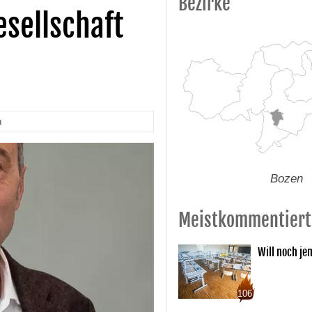
Bezirke
esellschaft
n
Bozen
Meistkommentiert
Will noch je
106