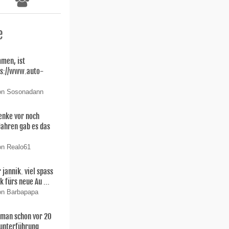
e
men, ist
ps://www.auto-
von Sosonadann
enke vor noch
 Jahren gab es das
on Realo61
 jannik. viel spass
k fürs neue Au ...
on Barbapapa
man schon vor 20
gunterführung