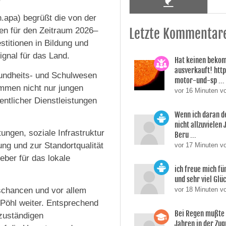
.apa) begrüßt die von der
en für den Zeitraum 2026–
Letzte Kommentar
titionen in Bildung und
gnal für das Land.
Hat keinen bekom
ausverkauft! htt
Gesundheits- und Schulwesen
motor-und-sp ...
ommen nicht nur jungen
vor 16 Minuten 
entlicher Dienstleistungen
Wenn ich daran d
nicht allzuvielen
ungen, soziale Infrastruktur
Beru ...
ng und zur Standortqualität
vor 17 Minuten v
geber für das lokale
ich freue mich für
und sehr viel Glüc
schancen und vor allem
vor 18 Minuten v
 Pöhl weiter. Entsprechend
Bei Regen mußte 
 zuständigen
Jahren in der Zu