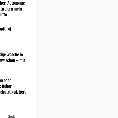
her: Autonomie
dtirolern mehr
utto
üdtirol
kige Wäsche in
gewaschen – mit
n oder
: Hoher
chützt Nutztiere