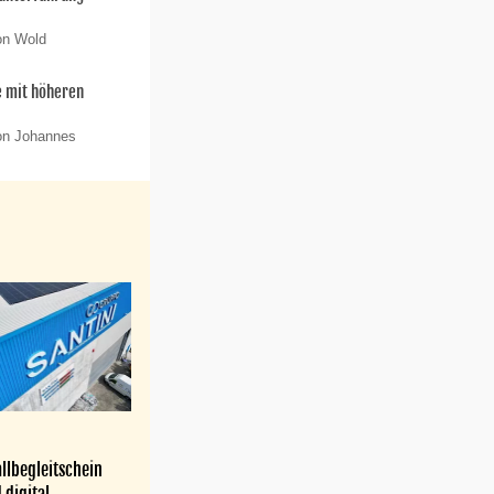
on Wold
e mit höheren
on Johannes
llbegleitschein
 digital