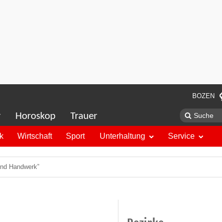
BOZEN
r
Horoskop
Trauer
ik
Wirtschaft
Sport
Unterhaltung
Service
 und Handwerk”