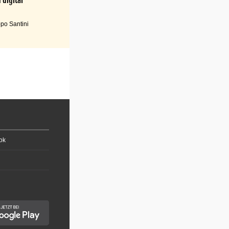
po Santini
ok