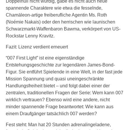
Doppelnull nicht würdig, gäbe es nicht auch neue
spannende Charaktere wie etwa die fesselnde,
Chamäleon-artige freiberufliche Agentin Ms. Roth
(Noémie Nakais) oder den herrischen wie launischen
Schwarzmarkt-Waffenbaron Bawma, verkörpert von US-
Rockstar Lenny Kravitz.
Fazit: Lizenz verdient erneuert
“007 First Light” ist eine eigenständige
Entstehungsgeschichte zur legendären James-Bond-
Figur. Sie entführt Spielende in eine Welt, in der fast jede
Mission Spannung und quasi uneingeschränkte
Handlungsfreiheit bietet – und folgt dabei einer der
zentralen, traditionellen Fragen der Serie: Wem kann 007
wirklich vertrauen? Ebenso wird eine andere, nicht
minder spannende Frage beantwortet: Wie kann aus
einem Draufgänger tatsächlich 007 werden?
Fest steht: Man hat 20 Stunden adrenalingeladene,