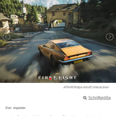
APA/APA/dpa-tmn/IO Interactive/-
Schriftgröße
Von: importer