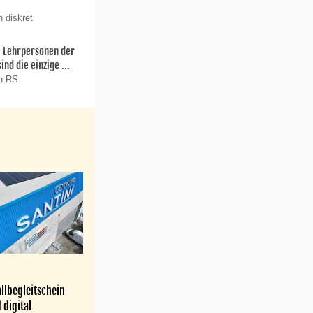
 diskret
ie Lehrpersonen der
nd die einzige ...
on RS
llbegleitschein
 digital