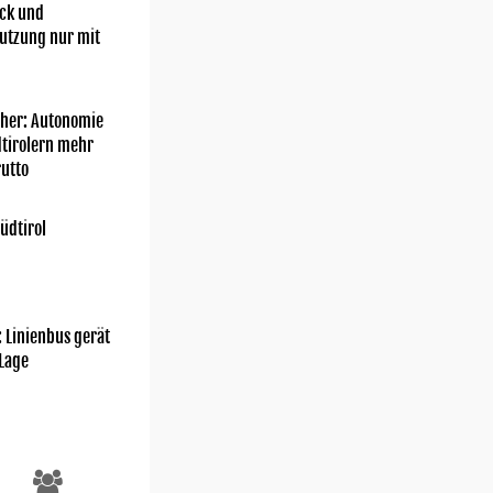
ick und
utzung nur mit
her: Autonomie
dtirolern mehr
utto
üdtirol
: Linienbus gerät
 Lage