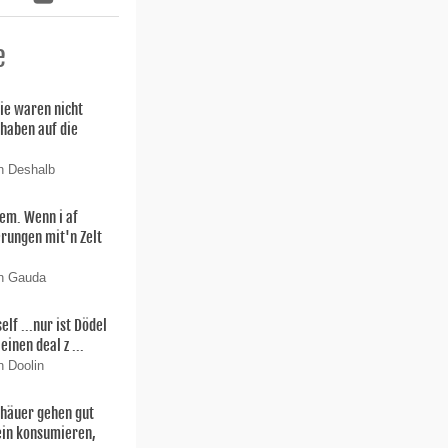
e
ie waren nicht
 haben auf die
n Deshalb
lem. Wenn i af
rungen mit'n Zelt
on Gauda
f ...nur ist Dödel
einen deal z ...
n Doolin
thäuer gehen gut
ein konsumieren,