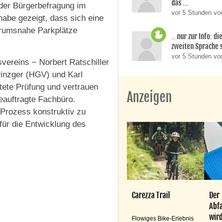
das ...
der Bürgerbefragung im
vor 5 Stunden von
be gezeigt, dass sich eine
ntrumsnahe Parkplätze
.. nur zur Info: d
zweiten Sprache si
vor 5 Stunden v
vereins − Norbert Ratschiller
Pinzger (HGV) und Karl
tete Prüfung und vertrauen
Anzeigen
eauftragte Fachbüro.
n Prozess konstruktiv zu
ür die Entwicklung des
Carezza Trail
Der
Abfa
wird
Flowiges Bike-Erlebnis