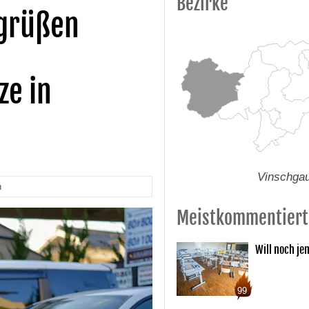
Bezirke
egrüßen
ze in
Vinschga
n
Meistkommentiert
Will noch je
99