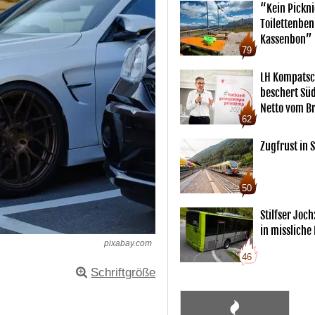
“Kein Pickn
Toilettenben
Kassenbon”
79
LH Kompatsc
beschert Sü
Netto vom Br
62
Zugfrust in S
50
Stilfser Joch
in missliche
pixabay.com
46
Schriftgröße