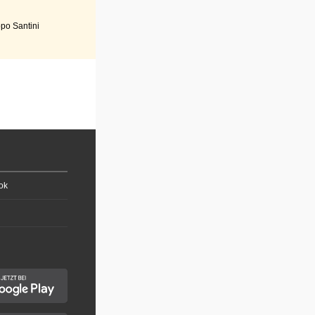
po Santini
ok