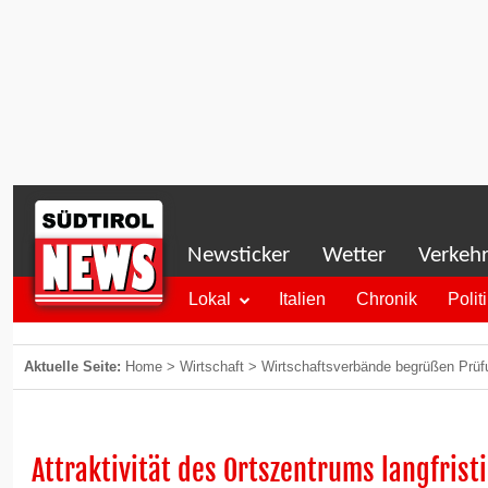
Newsticker
Wetter
Verkeh
Lokal
Italien
Chronik
Polit
Aktuelle Seite:
Home
>
Wirtschaft
>
Wirtschaftsverbände begrüßen Prüf
Attraktivität des Ortszentrums langfrist