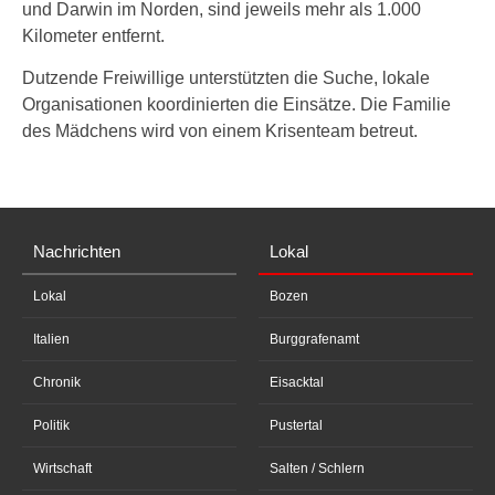
und Darwin im Norden, sind jeweils mehr als 1.000
Kilometer entfernt.
Dutzende Freiwillige unterstützten die Suche, lokale
Organisationen koordinierten die Einsätze. Die Familie
des Mädchens wird von einem Krisenteam betreut.
Nachrichten
Lokal
Lokal
Bozen
Italien
Burggrafenamt
Chronik
Eisacktal
Politik
Pustertal
Wirtschaft
Salten / Schlern