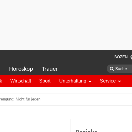
BOZEN
r
Horoskop
Trauer
ik
Wirtschaft
Sport
Unterhaltung
Service
engung: Nicht für jeden