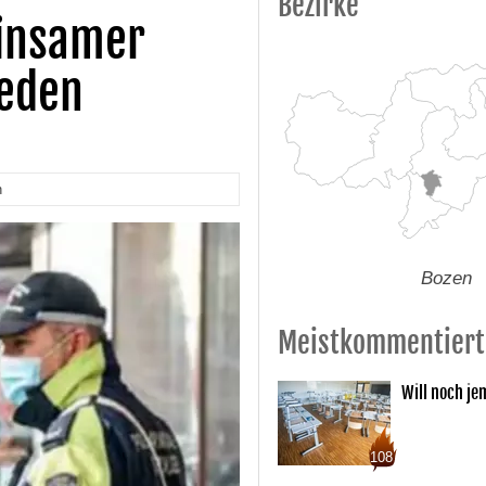
Bezirke
einsamer
jeden
n
Bozen
Meistkommentiert
Will noch je
108