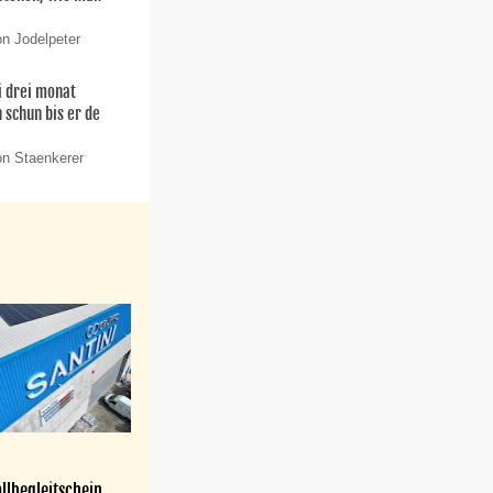
on Jodelpeter
i drei monat
 schun bis er de
on Staenkerer
llbegleitschein