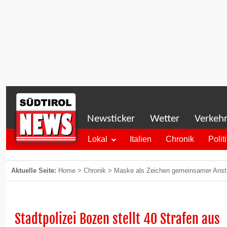
Newsticker
Wetter
Verkeh
Lokal
Italien
Chronik
Polit
Aktuelle Seite:
Home
>
Chronik
>
Maske als Zeichen gemeinsamer Anstr
Stadtpolizei Bozen stellt 40 Strafen aus