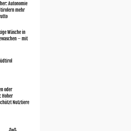
her: Autonomie
dtirolern mehr
utto
kige Wäsche in
gewaschen – mit
üdtirol
n oder
: Hoher
chützt Nutztiere