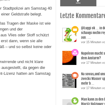
ner Stadtpolizei am Samstag 40
iner Geldstrafe belegt.
Letzte Kommentar
Das Tragen der Maske ist wie
@Luggi ok ... in 
ungen und der
schaugs nochn reg
us Vlies oder Stoff schützt
aus . ...
e erst dann, wenn sie alle
vor 15 Minuten v
äß – und so selbst keine oder
Napoleon macht 
dem Ansturm?
wirrende und nicht klare
vor 17 Minuten 
ausgestellt, da gegen die
nt-Lizenz hatten am Samstag
Na sowas,und uns
zwecks Wasser sp
mehr b ...
vor 17 Minuten v
Man kann zu den 
Moritz Holzinger