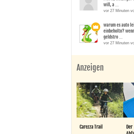
will, a ...
vor 27 Minuten v
warum es auto le
einbeholtn? wenn
geldstro ...
vor 27 Minuten v
Anzeigen
Carezza Trail
Der
Abfa