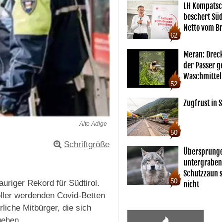
LH Kompatsc
beschert Sü
Netto vom Br
62
Meran: Drec
der Passer 
Waschmittel
52
Zugfrust in S
Alto Adige
50
Schriftgröße
Übersprunge
untergraben
Schutzzaun s
50
uriger Rekord für Südtirol.
nicht
ller werdenden Covid-Betten
liche Mitbürger, die sich
gehen.