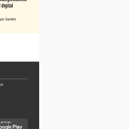
 digital
po Santini
ok