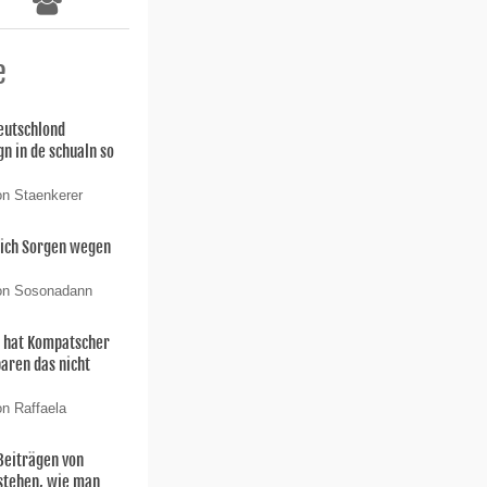
e
deutschlond
n in de schualn so
on Staenkerer
sich Sorgen wegen
von Sosonadann
 hat Kompatscher
aren das nicht
on Raffaela
Beiträgen von
 stehen, wie man