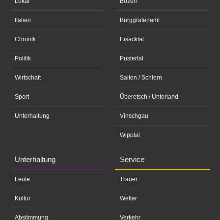
Lokal
Bozen
Italien
Burggrafenamt
Chronik
Eisacktal
Politik
Pustertal
Wirtschaft
Salten / Schlern
Sport
Überetsch / Unterland
Unterhaltung
Vinschgau
Wipptal
Unterhaltung
Service
Leute
Trauer
Kultur
Wetter
Abstimmung
Verkehr