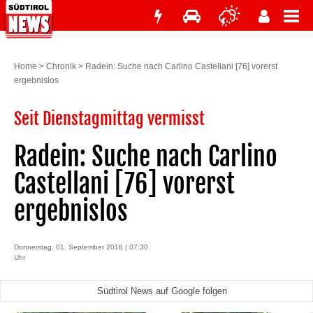
Home
>
Chronik
>
Radein: Suche nach Carlino Castellani [76] vorerst
ergebnislos
Seit Dienstagmittag vermisst
Radein: Suche nach Carlino
Castellani [76] vorerst
ergebnislos
Donnerstag, 01. September 2016 | 07:30
Uhr
Südtirol News auf Google folgen