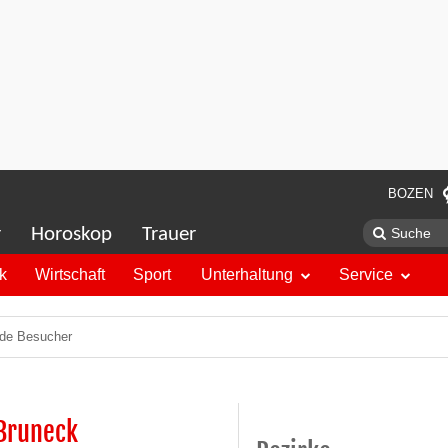
BOZEN
r
Horoskop
Trauer
ik
Wirtschaft
Sport
Unterhaltung
Service
nde Besucher
 Bruneck