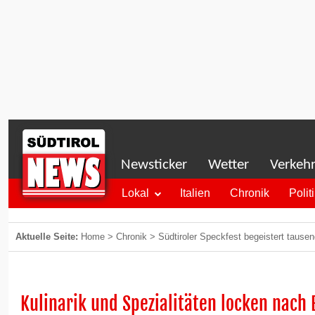
Newsticker
Wetter
Verkeh
Lokal
Italien
Chronik
Polit
Aktuelle Seite:
Home
>
Chronik
>
Südtiroler Speckfest begeistert tause
Kulinarik und Spezialitäten locken nach