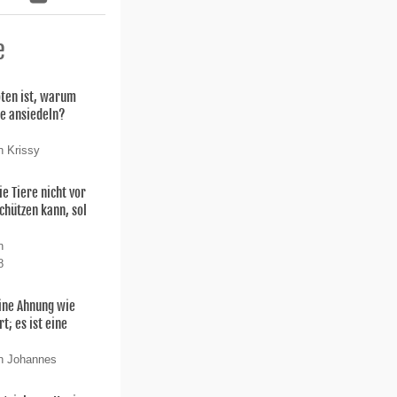
e
oten ist, warum
ie ansiedeln?
n Krissy
ie Tiere nicht vor
chützen kann, sol
n
8
ine Ahnung wie
t; es ist eine
on Johannes