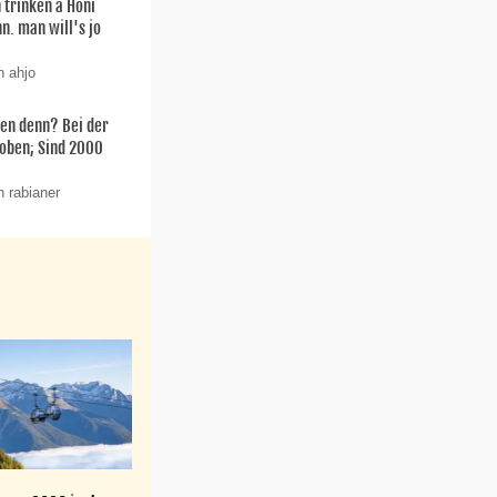
 trinken a Honi
n. man will's jo
n ahjo
en denn? Bei der
oben; Sind 2000
n rabianer