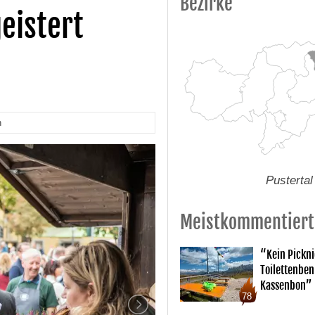
Bezirke
eistert
n
Pustertal
Meistkommentiert
“Kein Pickn
Toilettenben
Kassenbon”
78