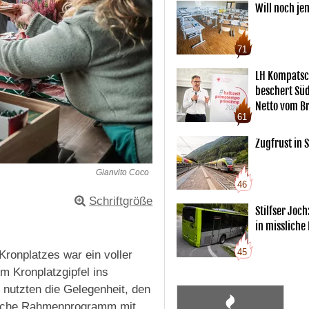
Will noch je
71
LH Kompatsc
beschert Sü
Netto vom Br
61
Zugfrust in S
Gianvito Coco
46
Schriftgröße
Stilfser Joch
in missliche
45
ronplatzes war ein voller
m Kronplatzgipfel ins
 nutzten die Gelegenheit, den
reiche Rahmenprogramm mit