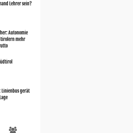
mand Lehrer sein?
her: Autonomie
dtirolern mehr
utto
üdtirol
Gianvito Coco
: Linienbus gerät
 Lage