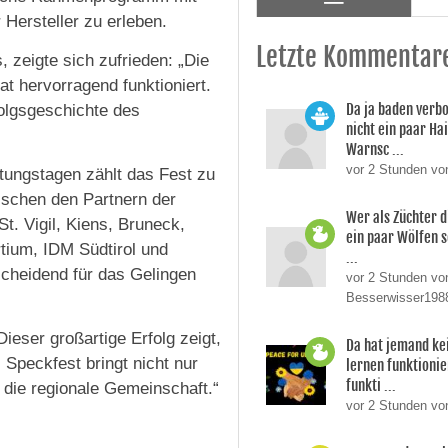
 Hersteller zu erleben.
Letzte Kommentar
 zeigte sich zufrieden: „Die
t hervorragend funktioniert.
Da ja baden verb
folgsgeschichte des
nicht ein paar Ha
Warnsc ...
vor 2 Stunden vo
tungstagen zählt das Fest zu
schen den Partnern der
Wer als Züchter d
t. Vigil, Kiens, Bruneck,
ein paar Wölfen s
tium, IDM Südtirol und
...
tscheidend für das Gelingen
vor 2 Stunden vo
Besserwisser198
ieser großartige Erfolg zeigt,
Da hat jemand ke
 Speckfest bringt nicht nur
lernen funktionier
funkti ...
ie regionale Gemeinschaft.“
vor 2 Stunden v