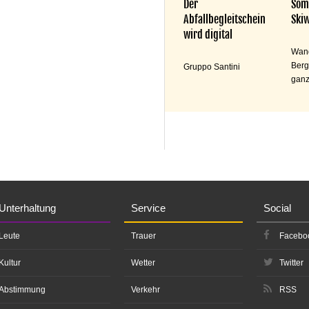
Der
Som
Abfallbegleitschein
Skiw
wird digital
Wand
Berg
Gruppo Santini
ganz
Unterhaltung
Service
Social
Leute
Trauer
Facebo
Kultur
Wetter
Twitter
Abstimmung
Verkehr
RSS