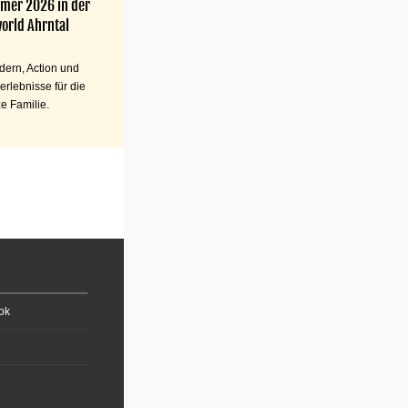
mer 2026 in der
orld Ahrntal
ern, Action und
erlebnisse für die
e Familie.
ok