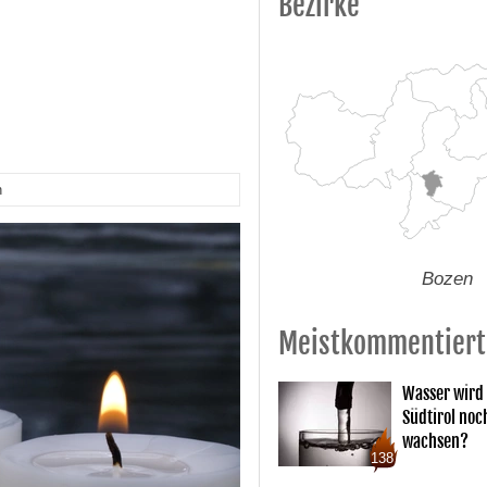
Bezirke
t
n
Bozen
Meistkommentiert
Wasser wird 
Südtirol noc
wachsen?
138