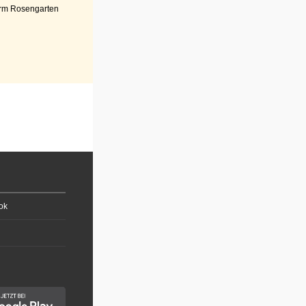
rm Rosengarten
ok