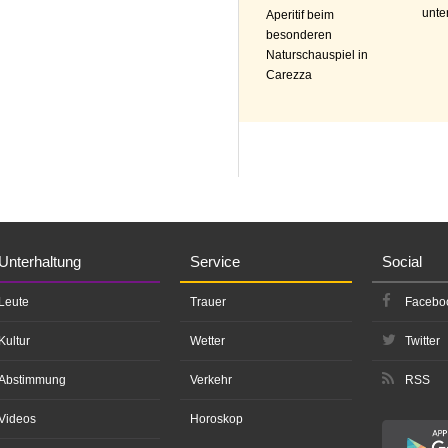
unte
Aperitif beim
besonderen
Naturschauspiel in
Carezza
Unterhaltung
Service
Social
Leute
Trauer
Facebo
Kultur
Wetter
Twitter
Abstimmung
Verkehr
RSS
Videos
Horoskop