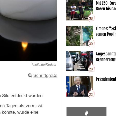
Mit 150-Eur
Bozen bis na
38
Limone: “Sch
seinen Pool 
30
Angespannte
Brennerrout
fotolia.de/Fiedels
28
Schriftgröße
Präsidentenb
22
em Silo entdeckt worden.
ren Tagen als vermisst.
n konnte, wurde eine