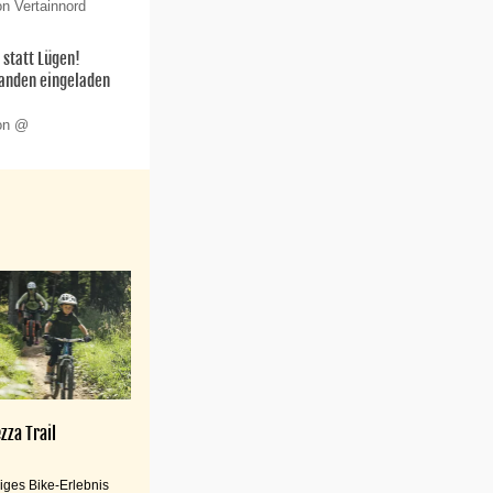
on Vertainnord
statt Lügen!
anden eingeladen
von @
zza Trail
iges Bike-Erlebnis