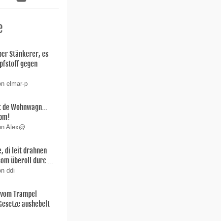
e
er Stänkerer, es
pfstoff gegen
on elmar-p
it de Wohnwagn…
ibm!
von Alex@
, di leit drahnen
som überoll durc ...
on ddi
t vom Trampel
Gesetze aushebelt