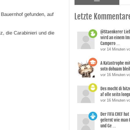
 Bauernhof gefunden, auf
Letzte Kommentar
@Staenkerer Lieb
, die Carabinieri und die
wird an einem Im
Campero ...
vor 14 Minuten v
A Katastrophe m
sotn dohuam ble
vor 16 Minuten 
Des mocht di hitze
af olle seitn long
vor 16 Minuten v
Der FIFA CHEF ha
gelernt wie man 
und Ge ...