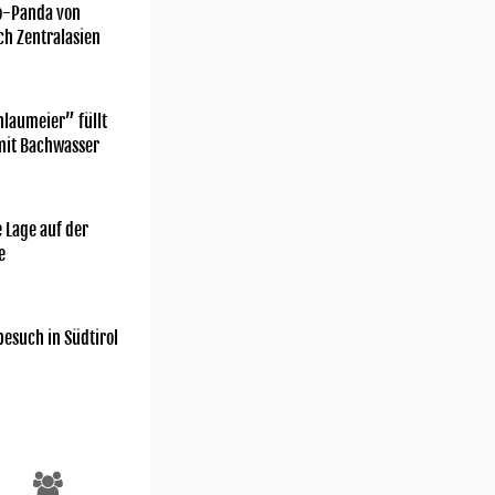
o-Panda von
ch Zentralasien
laumeier” füllt
mit Bachwasser
 Lage auf der
e
esuch in Südtirol