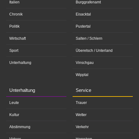
Italien
Burggrafenamt
Chronik
Eisacktal
Politik
Pustertal
Wirtschaft
Salten / Schlern
Sport
Überetsch / Unterland
Unterhaltung
Vinschgau
Wipptal
Unterhaltung
Service
Leute
Trauer
Kultur
Wetter
Abstimmung
Verkehr
Videos
Horoskop