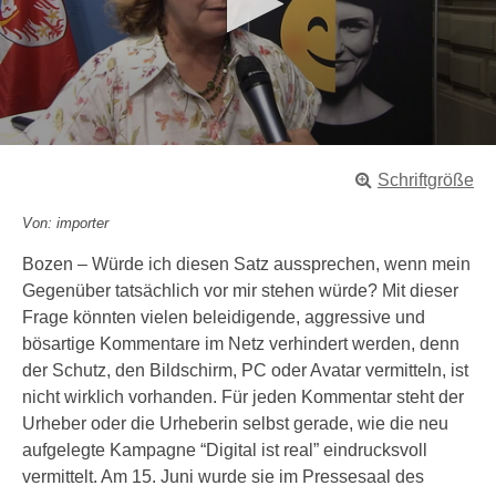
0
s
Schriftgröße
e
c
o
Von: importer
n
d
Bozen – Würde ich diesen Satz aussprechen, wenn mein
s
Gegenüber tatsächlich vor mir stehen würde? Mit dieser
o
f
Frage könnten vielen beleidigende, aggressive und
3
bösartige Kommentare im Netz verhindert werden, denn
2
s
der Schutz, den Bildschirm, PC oder Avatar vermitteln, ist
e
nicht wirklich vorhanden. Für jeden Kommentar steht der
c
o
Urheber oder die Urheberin selbst gerade, wie die neu
n
aufgelegte Kampagne “Digital ist real” eindrucksvoll
d
s
vermittelt. Am 15. Juni wurde sie im Pressesaal des