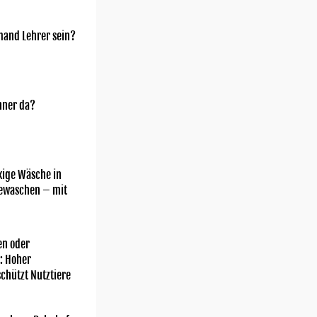
mand Lehrer sein?
nner da?
kige Wäsche in
gewaschen – mit
n oder
: Hoher
chützt Nutztiere