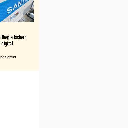
llbegleitschein
 digital
po Santini