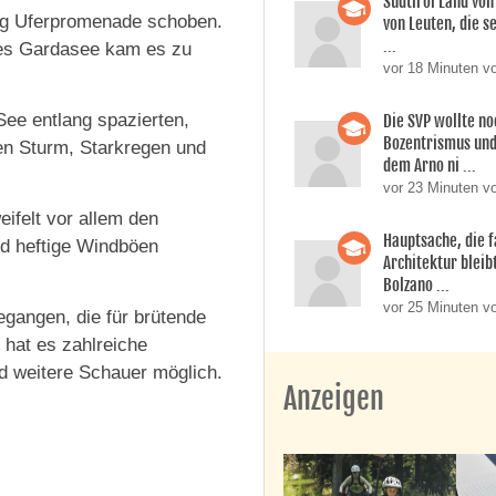
Südtirol Land vo
ng Uferpromenade schoben.
von Leuten, die s
...
des Gardasee kam es zu
vor 18 Minuten v
See entlang spazierten,
Die SVP wollte n
Bozentrismus und
ren Sturm, Starkregen und
dem Arno ni ...
vor 23 Minuten v
ifelt vor allem den
Hauptsache, die f
nd heftige Windböen
Architektur bleib
Bolzano ...
vor 25 Minuten v
gangen, die für brütende
hat es zahlreiche
 weitere Schauer möglich.
Anzeigen