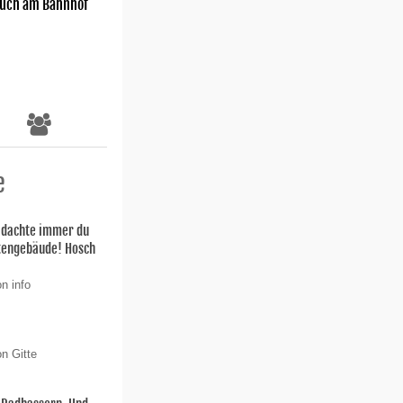
uch am Bahnhof
e
h dachte immer du
stengebäude! Hosch
n info
n Gitte