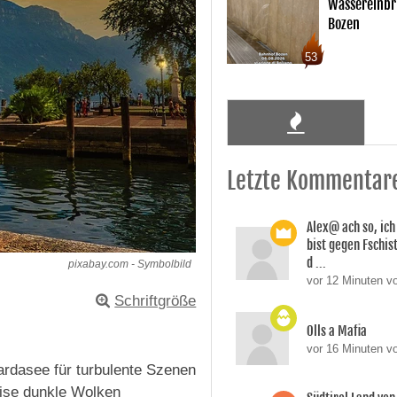
Wassereinbr
Bozen
53
Letzte Kommentar
Alex@ ach so, ic
bist gegen Fschi
d ...
pixabay.com - Symbolbild
vor 12 Minuten vo
Schriftgröße
Olls a Mafia
vor 16 Minuten vo
rdasee für turbulente Szenen
zise dunkle Wolken