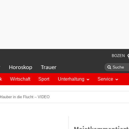
BOZEN
r
Horoskop
Trauer
ik
Wirtschaft
Sport
Unterhaltung
Service
rlauber in die Flucht – VIDEO