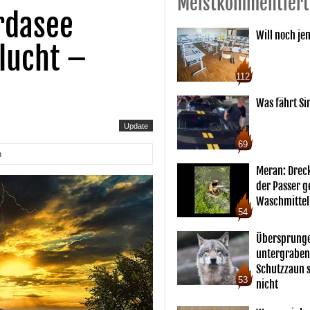
Meistkommentiert
rdasee
Will noch je
Flucht –
112
Was fährt Si
Update
69
n
Meran: Drec
der Passer 
Waschmittel
54
Übersprunge
untergraben
Schutzzaun s
53
nicht