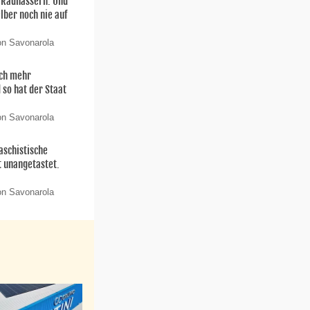
n Radhassern. Und
elber noch nie auf
on Savonarola
och mehr
 so hat der Staat
on Savonarola
aschistische
t unangetastet.
on Savonarola