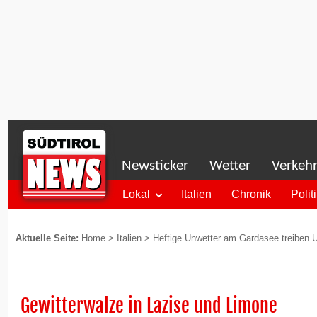
Newsticker
Wetter
Verkeh
Lokal
Italien
Chronik
Polit
Aktuelle Seite:
Home
>
Italien
>
Heftige Unwetter am Gardasee treiben U
Gewitterwalze in Lazise und Limone