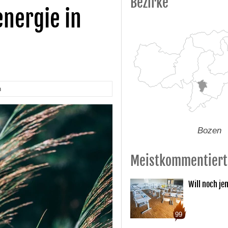
Bezirke
nergie in
n
Bozen
Meistkommentiert
Will noch je
99