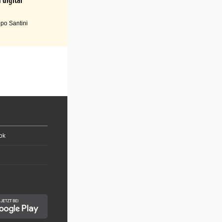
po Santini
ok