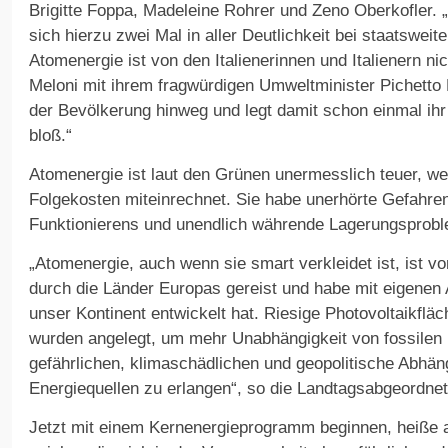
Brigitte Foppa, Madeleine Rohrer und Zeno Oberkofler. 
sich hierzu zwei Mal in aller Deutlichkeit bei staatsweit
Atomenergie ist von den Italienerinnen und Italienern n
Meloni mit ihrem fragwürdigen Umweltminister Pichetto F
der Bevölkerung hinweg und legt damit schon einmal ih
bloß.“
Atomenergie ist laut den Grünen unermesslich teuer, w
Folgekosten miteinrechnet. Sie habe unerhörte Gefahre
Funktionierens und unendlich währende Lagerungsprobl
„Atomenergie, auch wenn sie smart verkleidet ist, ist vo
durch die Länder Europas gereist und habe mit eigenen
unser Kontinent entwickelt hat. Riesige Photovoltaikflä
wurden angelegt, um mehr Unabhängigkeit von fossilen 
gefährlichen, klimaschädlichen und geopolitische Abhän
Energiequellen zu erlangen“, so die Landtagsabgeordnet
Jetzt mit einem Kernenergieprogramm beginnen, heiße a