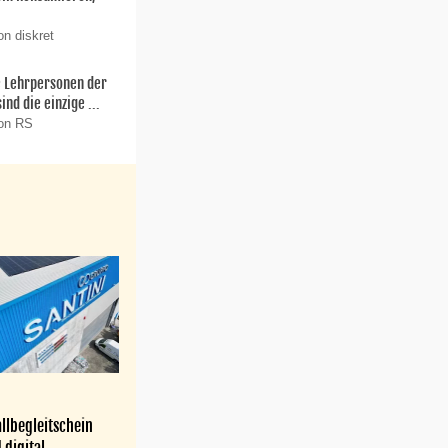
on diskret
ie Lehrpersonen der
nd die einzige ...
von RS
llbegleitschein
 digital