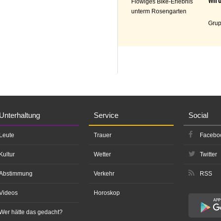
Flowiges Bike-Erlebnis
unterm Rosengarten
Grup
Unterhaltung
Service
Social
Leute
Trauer
Facebo
Kultur
Wetter
Twitter
Abstimmung
Verkehr
RSS
Videos
Horoskop
Wer hätte das gedacht?