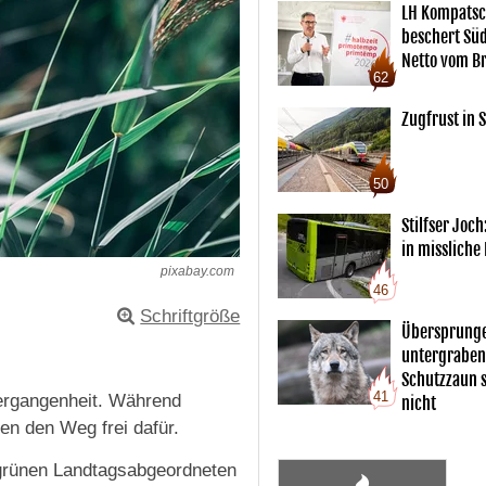
LH Kompatsc
beschert Sü
Netto vom Br
62
Zugfrust in S
50
Stilfser Joch
in missliche
pixabay.com
46
Schriftgröße
Übersprunge
untergraben
Schutzzaun s
41
Vergangenheit. Während
nicht
en den Weg frei dafür.
e grünen Landtagsabgeordneten