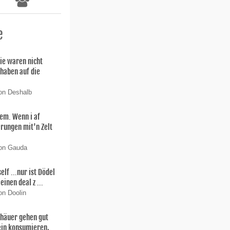
e
ie waren nicht
 haben auf die
on Deshalb
lem. Wenn i af
rungen mit'n Zelt
von Gauda
f ...nur ist Dödel
einen deal z ...
on Doolin
thäuer gehen gut
ein konsumieren,