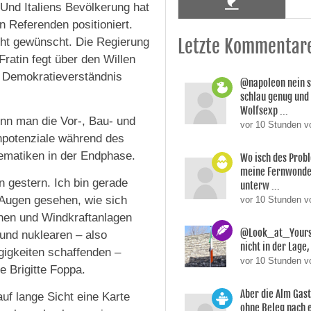
„Und Italiens Bevölkerung hat
en Referenden positioniert.
icht gewünscht. Die Regierung
Letzte Kommentar
ratin fegt über den Willen
r Demokratieverständnis
@napoleon nein s
schlau genug und
Wolfsexp ...
enn man die Vor-, Bau- und
vor 10 Stunden v
npotenziale während des
ematiken in der Endphase.
Wo isch des Prob
meine Fernwonde
n gestern. Ich bin gerade
unterw ...
 Augen gesehen, wie sich
vor 10 Stunden 
chen und Windkraftanlagen
@Look_at_Yoursel
und nuklearen – also
nicht in der Lage, 
gigkeiten schaffenden –
vor 10 Stunden v
e Brigitte Foppa.
Aber die Alm Gas
uf lange Sicht eine Karte
ohne Beleg nach 