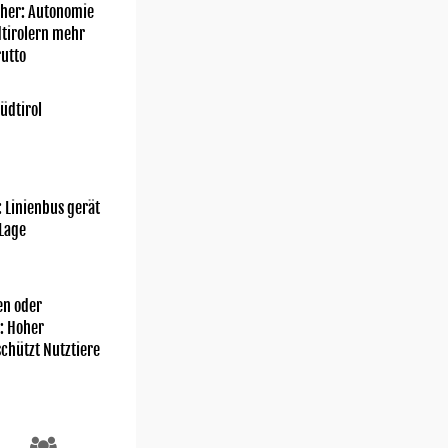
her: Autonomie
dtirolern mehr
utto
üdtirol
: Linienbus gerät
 Lage
n oder
: Hoher
chützt Nutztiere