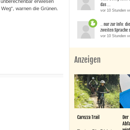
nd unberechenbar erwiesen
das ...
e Weg“, warnen die Grünen.
vor 10 Stunden v
.. nur zur Info: d
zweiten Sprache si
vor 10 Stunden 
Anzeigen
Carezza Trail
Der
Abfa
wird