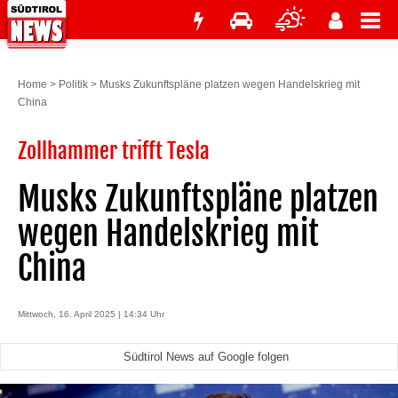
Home
>
Politik
>
Musks Zukunftspläne platzen wegen Handelskrieg mit
China
Zollhammer trifft Tesla
Musks Zukunftspläne platzen
wegen Handelskrieg mit
China
Mittwoch, 16. April 2025 | 14:34 Uhr
Südtirol News auf Google folgen