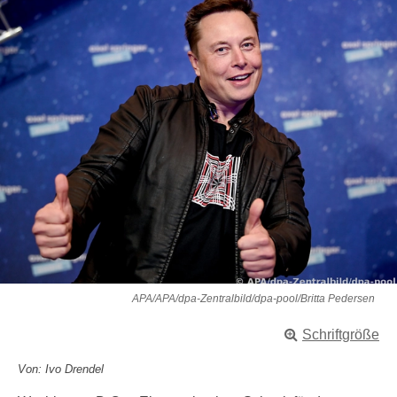
APA/APA/dpa-Zentralbild/dpa-pool/Britta Pedersen
Schriftgröße
Von: Ivo Drendel