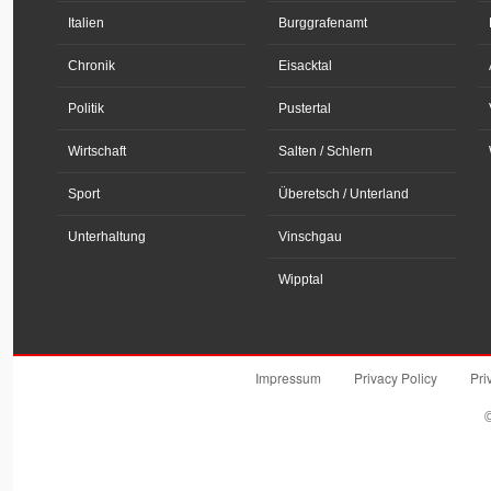
Italien
Burggrafenamt
Chronik
Eisacktal
Politik
Pustertal
Wirtschaft
Salten / Schlern
Sport
Überetsch / Unterland
Unterhaltung
Vinschgau
Wipptal
Impressum
Privacy Policy
Pri