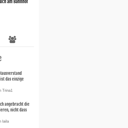
uch am Bahnhof
e
 Hausverstand
ist das einzige
n Trina1
uch angebracht die
ieren, nicht dass
 laila