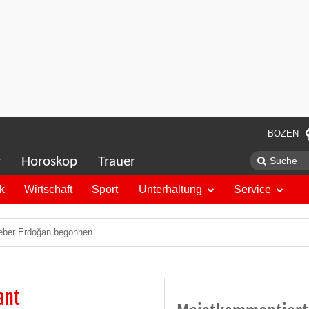
BOZEN
r
Horoskop
Trauer
ik
Wirtschaft
Sport
Unterhaltung
Service
geber Erdoğan begonnen
ant