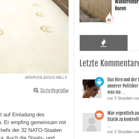
Wassereinbr
Bozen
46
Letzte Kommentar
APA/POOL/DOUG MILLS
Das Hirn und der
unserer Politiker 
Schriftgröße
was wa ...
vor 3 Stunden vo
Wär eigentlich a
t auf Einladung des
Statik zu kontroll
n. Er empfing gemeinsam mit
...
chefs der 32 NATO-Staaten
vor 3 Stunden von
ra. Auch die Staats- und