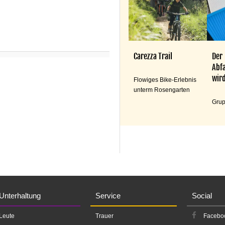
Carezza Trail
Der
Abfa
wird
Flowiges Bike-Erlebnis
unterm Rosengarten
Grup
Unterhaltung
Service
Social
Leute
Trauer
Facebo