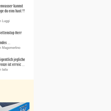
enwasser kannst
ge du eins hast !!
n Luggi
Bettenstop Herr
r
ndes ...
n Magomerlino
igentlich jegliche
enze ist erreic ...
 laila