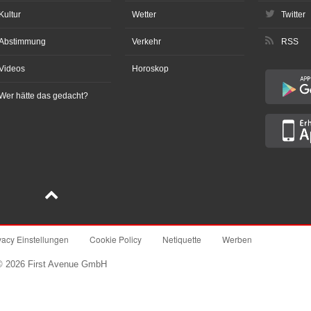
Kultur
Wetter
Twitter
Abstimmung
Verkehr
RSS
Videos
Horoskop
Wer hätte das gedacht?
vacy Einstellungen
Cookie Policy
Netiquette
Werben
© 2026 First Avenue GmbH