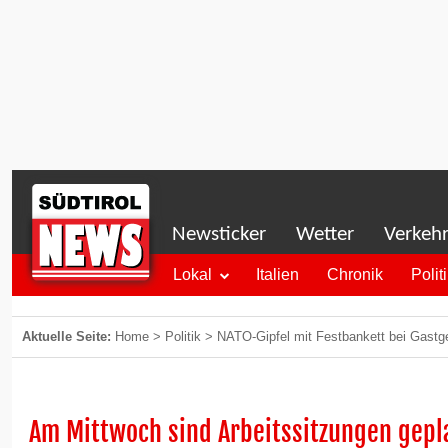
Newsticker
Wetter
Verkeh
Lokal
Italien
Chronik
Polit
Aktuelle Seite:
Home
>
Politik
>
NATO-Gipfel mit Festbankett bei Gast
Am Mittwoch sind Arbeitssitzungen gepl