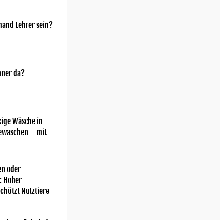
mand Lehrer sein?
nner da?
kige Wäsche in
gewaschen – mit
n oder
: Hoher
chützt Nutztiere