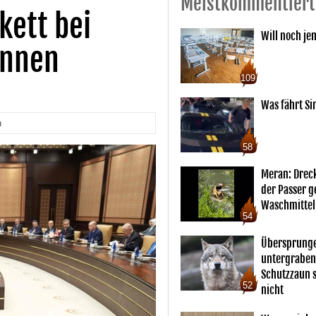
Meistkommentiert
kett bei
Will noch je
onnen
109
Was fährt Si
n
58
Meran: Drec
der Passer 
Waschmittel
54
Übersprunge
untergraben
Schutzzaun s
52
nicht