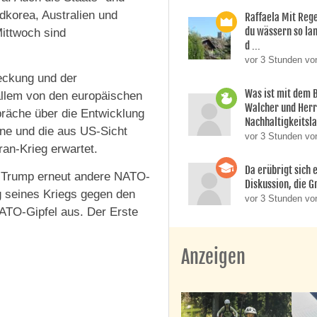
dkorea, Australien und
Raffaela Mit Reg
du wässern so lan
ittwoch sind
d ...
vor 3 Stunden vo
reckung und der
Was ist mit dem 
 allem von den europäischen
Walcher und Her
präche über die Entwicklung
Nachhaltigkeitsla
ine und die aus US-Sicht
vor 3 Stunden vo
an-Krieg erwartet.
Da erübrigt sich e
d Trump erneut andere NATO-
Diskussion, die Gr
g seines Kriegs gegen den
vor 3 Stunden von
NATO-Gipfel aus. Der Erste
Anzeigen