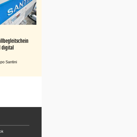
llbegleitschein
 digital
po Santini
ok