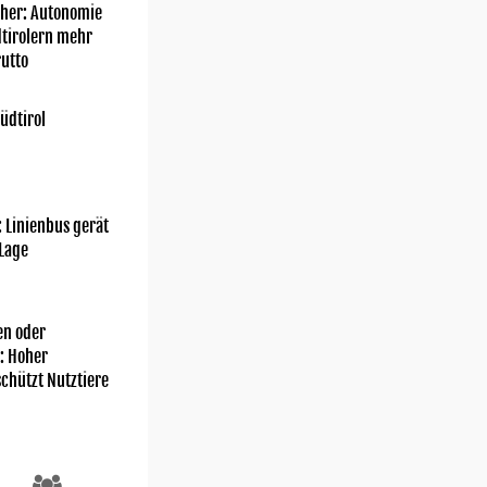
her: Autonomie
dtirolern mehr
utto
üdtirol
: Linienbus gerät
 Lage
n oder
: Hoher
chützt Nutztiere