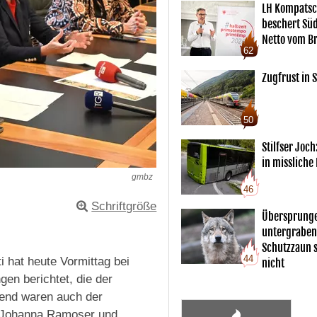
LH Kompatsc
beschert Sü
Netto vom Br
62
Zugfrust in S
50
Stilfser Joch
in missliche
gmbz
46
Schriftgröße
Übersprunge
untergraben
Schutzzaun s
44
 hat heute Vormittag bei
nicht
en berichtet, die der
send waren auch der
n Johanna Ramoser und