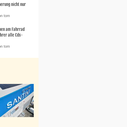
herung nicht nur
on tom
hen am Fahrrad
hrer alle Cds-
on tom