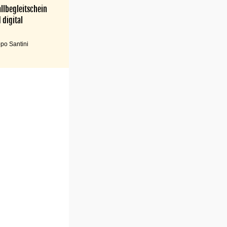
llbegleitschein
 digital
po Santini