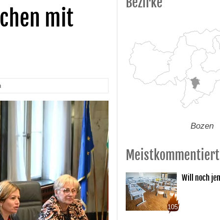
Bezirke
schen mit
n
Bozen
Meistkommentiert
Will noch je
105