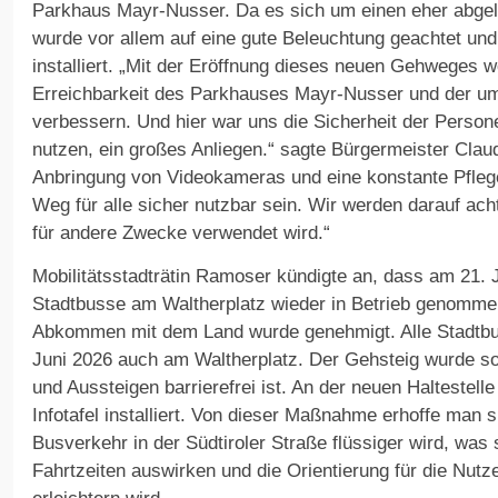
Parkhaus Mayr-Nusser. Da es sich um einen eher abge
wurde vor allem auf eine gute Beleuchtung geachtet u
installiert. „Mit der Eröffnung dieses neuen Gehweges wo
Erreichbarkeit des Parkhauses Mayr-Nusser und der u
verbessern. Und hier war uns die Sicherheit der Perso
nutzen, ein großes Anliegen.“ sagte Bürgermeister Claud
Anbringung von Videokameras und eine konstante Pfleg
Weg für alle sicher nutzbar sein. Wir werden darauf ach
für andere Zwecke verwendet wird.“
Mobilitätsstadträtin Ramoser kündigte an, dass am 21. J
Stadtbusse am Waltherplatz wieder in Betrieb genomme
Abkommen mit dem Land wurde genehmigt. Alle Stadtbus
Juni 2026 auch am Waltherplatz. Der Gehsteig wurde so
und Aussteigen barrierefrei ist. An der neuen Haltestelle
Infotafel installiert. Von dieser Maßnahme erhoffe man 
Busverkehr in der Südtiroler Straße flüssiger wird, was s
Fahrtzeiten auswirken und die Orientierung für die Nut