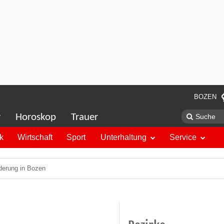
BOZEN
r
Horoskop
Trauer
ik
Wirtschaft
Sport
Unterhaltung
Service
derung in Bozen