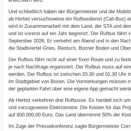
erleichtern wird.
Und schließlich haben der Bürgermeister und die Mobilitä
ab Herbst versuchsweise ein Rufbusdienst (Call-Bus) ei
wird in Zusammenarbeit mit dem Land, der STA und dem
und ist vorerst auf ein Jahr begrenzt. Der Rufbus fährt 
September 2026. Er verkehrt am Abend und in den Nach
die Stadtviertel Gries, Rentsch, Bozner Boden und Obe
Der Rufbus fährt nicht auf einer fixen Route und zu fes
je nach Nachfrage organisiert. Der Rufbus muss auf ei
werden. Der Rufbus ist zwischen 20.30 und 01.30 Uhr im
im Stadtgebiet von Bozen. Die Vormerkungen müssen m
der geplanten Fahrt über eine eigene App gemacht werd
Ab Herbst verkehren drei Rufbusse. Es handelt sich um 
und vorzugsweise Elektromotor. Die Kosten für das Proj
auf 600.000,00 Euro. Das Land übernimmt 50% der Kos
Im Zuge der Pressekonferenz sagte Bürgermeister Corrar