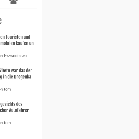
e
len Touristen und
Immobilen kaufen un
von Erzwodezwo
 70etn war das der
eg in die Drogenka
on tom
ngesichts des
ischer Autofahrer
on tom