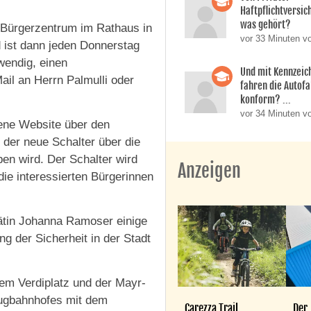
Haftpflichtversic
was gehört?
 Bürgerzentrum im Rathaus in
vor 33 Minuten v
d ist dann jeden Donnerstag
wendig, einen
Und mit Kennzeic
il an Herrn Palmulli oder
fahren die Autofa
konform? ...
vor 34 Minuten v
gene Website über den
 der neue Schalter über die
n wird. Der Schalter wird
Anzeigen
die interessierten Bürgerinnen
rätin Johanna Ramoser einige
ng der Sicherheit in der Stadt
em Verdiplatz und der Mayr-
Zugbahnhofes mit dem
Carezza Trail
Der