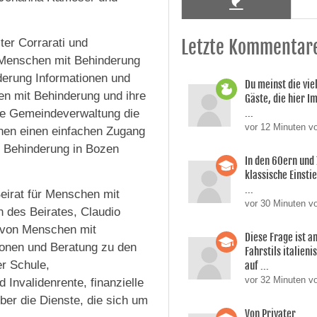
er Corrarati und
Letzte Kommentar
ür Menschen mit Behinderung
derung Informationen und
Du meinst die vie
en mit Behinderung und ihre
Gäste, die hier 
...
ie Gemeindeverwaltung die
vor 12 Minuten 
nen einen einfachen Zugang
t Behinderung in Bozen
In den 60ern und
klassische Einsti
...
Beirat für Menschen mit
vor 30 Minuten v
n des Beirates, Claudio
n von Menschen mit
Diese Frage ist a
tionen und Beratung zu den
Fahrstils italien
er Schule,
auf ...
vor 32 Minuten v
Invalidenrente, finanzielle
ber die Dienste, die sich um
Von Privater