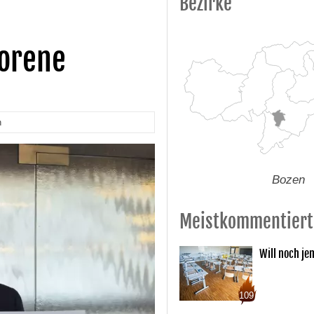
Bezirke
orene
n
Bozen
Meistkommentiert
Will noch je
109