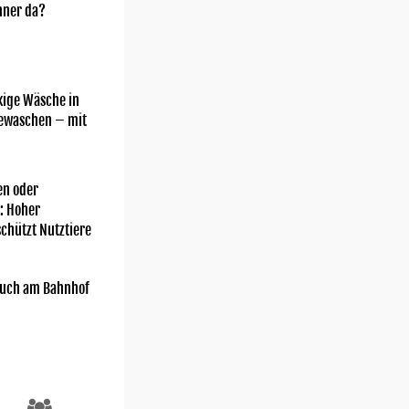
nner da?
kige Wäsche in
gewaschen – mit
n oder
: Hoher
chützt Nutztiere
uch am Bahnhof