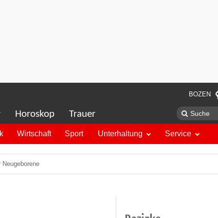
BOZEN
r
Horoskop
Trauer
ik
Wirtschaft
Sport
Unterhaltung
Service
ür Neugeborene