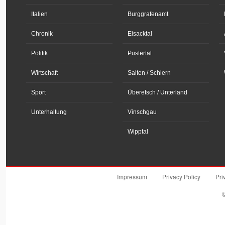
Italien
Burggrafenamt
Chronik
Eisacktal
Politik
Pustertal
Wirtschaft
Salten / Schlern
Sport
Überetsch / Unterland
Unterhaltung
Vinschgau
Wipptal
Impressum
Privacy Policy
Pri