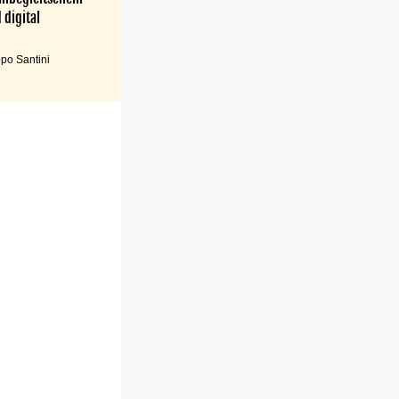
 digital
po Santini