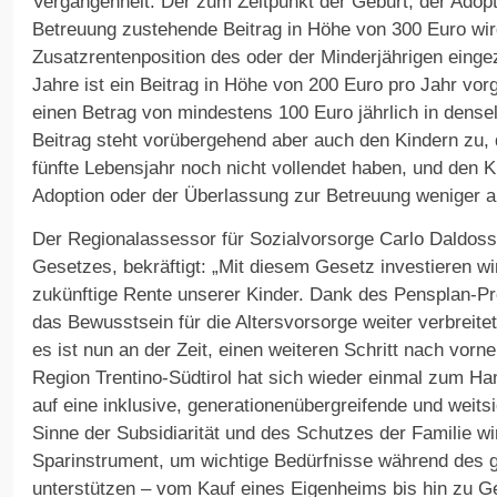
Vergangenheit. Der zum Zeitpunkt der Geburt, der Adop
Betreuung zustehende Beitrag in Höhe von 300 Euro wird
Zusatzrentenposition des oder der Minderjährigen eingez
Jahre ist ein Beitrag in Höhe von 200 Euro pro Jahr vor
einen Betrag von mindestens 100 Euro jährlich in dense
Beitrag steht vorübergehend aber auch den Kindern zu,
fünfte Lebensjahr noch nicht vollendet haben, und den K
Adoption oder der Überlassung zur Betreuung weniger al
Der Regionalassessor für Sozialvorsorge Carlo Daldoss,
Gesetzes, bekräftigt: „Mit diesem Gesetz investieren wi
zukünftige Rente unserer Kinder. Dank des Pensplan-Pro
das Bewusstsein für die Altersvorsorge weiter verbreitet
es ist nun an der Zeit, einen weiteren Schritt nach vo
Region Trentino-Südtirol hat sich wieder einmal zum Ha
auf eine inklusive, generationenübergreifende und weitsi
Sinne der Subsidiarität und des Schutzes der Familie w
Sparinstrument, um wichtige Bedürfnisse während des
unterstützen – vom Kauf eines Eigenheims bis hin zu G