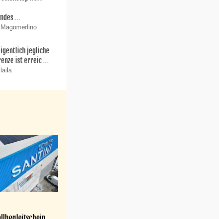
r
ndes ...
 Magomerlino
igentlich jegliche
enze ist erreic ...
laila
llbegleitschein