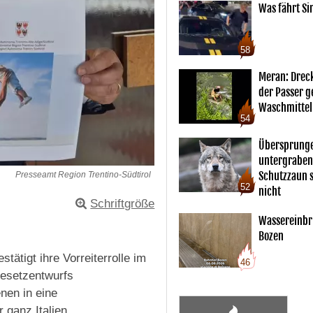
Was fährt Si
58
Meran: Drec
der Passer 
Waschmittel
54
Übersprunge
untergraben
Schutzzaun s
Presseamt Region Trentino-Südtirol
52
nicht
Schriftgröße
Wassereinbr
Bozen
tätigt ihre Vorreiterrolle im
46
Gesetzentwurfs
nen in eine
r ganz Italien