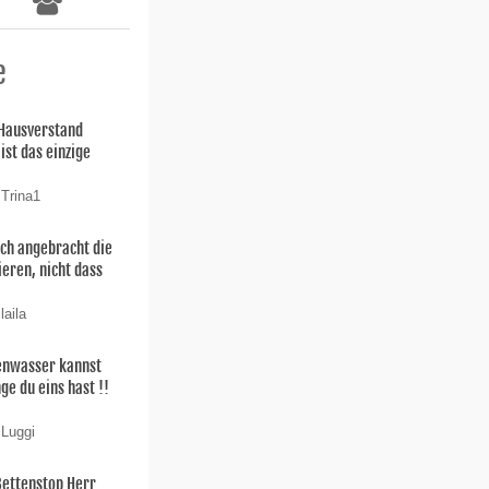
e
 Hausverstand
ist das einzige
 Trina1
uch angebracht die
ieren, nicht dass
laila
enwasser kannst
ge du eins hast !!
 Luggi
Bettenstop Herr