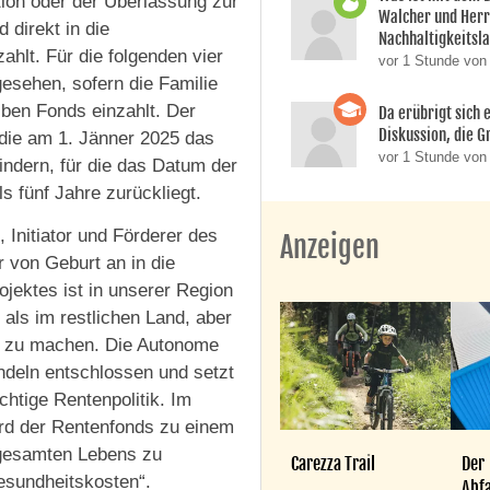
tion oder der Überlassung zur
Walcher und Her
 direkt in die
Nachhaltigkeitsla
ahlt. Für die folgenden vier
vor 1 Stunde von
gesehen, sofern die Familie
lben Fonds einzahlt. Der
Da erübrigt sich e
Diskussion, die Gr
 die am 1. Jänner 2025 das
vor 1 Stunde von 
indern, für die das Datum der
s fünf Jahre zurückliegt.
 Initiator und Förderer des
Anzeigen
r von Geburt an in die
jektes ist in unserer Region
 als im restlichen Land, aber
rne zu machen. Die Autonome
ndeln entschlossen und setzt
chtige Rentenpolitik. Im
ird der Rentenfonds zu einem
 gesamten Lebens zu
Carezza Trail
Der
esundheitskosten“.
Abfa