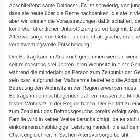
Abschließend sagte Daldoss: „Es ist schwierig, von ju
dass sie heute über die Rente nachdenken, die sie in vi
aber wir können die Voraussetzungen dafür schaffen, d
konkreter öffentlicher Unterstützung sofort beginnt. Desha
Altersvorsorge von Geburt an eine strategische, erziehe
verantwortungsvolle Entscheidung.“
Der Beitrag kann in Anspruch genommen werden, wenn d
seit mindestens drei Jahren ihren Wohnsitz in einer Ge
während die minderjährige Person zum Zeitpunkt der Ge
sein bzw. aufgrund der Maßnahme betreffend die Adopti
Betreuung den Wohnsitz in der Region erwerben muss.
Beitrags in den nachfolgenden Jahren müssen die Minder
festen Wohnsitz in der Region haben. Der Beitritt zu e
zum Zeitpunkt des Beitragsgesuchs bereits erfolgt sein.
Familie wird in keiner Weise berücksichtigt, da es sich
einkommensunabhängige Leistung handelt, die auf dem
Chancengleichheit in Sachen Altersvorsorge beruht.