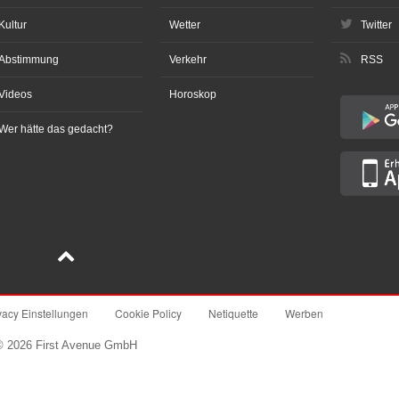
Kultur
Wetter
Twitter
Abstimmung
Verkehr
RSS
Videos
Horoskop
Wer hätte das gedacht?
vacy Einstellungen
Cookie Policy
Netiquette
Werben
© 2026 First Avenue GmbH