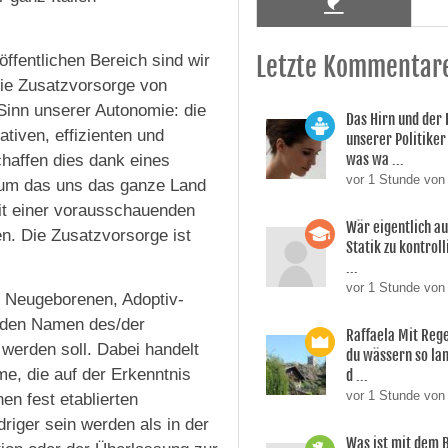
ffentlichen Bereich sind wir
Letzte Kommentar
r die Zusatzvorsorge von
 Sinn unserer Autonomie: die
Das Hirn und der
tiven, effizienten und
unserer Politiker 
was wa ...
haffen dies dank eines
vor 1 Stunde von
, um das uns das ganze Land
mit einer vorausschauenden
Wär eigentlich a
n. Die Zusatzvorsorge ist
Statik zu kontroll
...
vor 1 Stunde von 
le Neugeborenen, Adoptiv-
uf den Namen des/der
Raffaela Mit Reg
 werden soll. Dabei handelt
du wässern so lan
me, die auf der Erkenntnis
d ...
vor 1 Stunde von
en fest etablierten
iger sein werden als in der
Was ist mit dem 