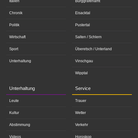
Italien
Burggrafenamt
Chronik
Eisacktal
Politik
Pustertal
Wirtschaft
Salten / Schlern
Sport
Überetsch / Unterland
Unterhaltung
Vinschgau
Wipptal
Unterhaltung
Service
Leute
Trauer
Kultur
Wetter
Abstimmung
Verkehr
Videos
Horoskop