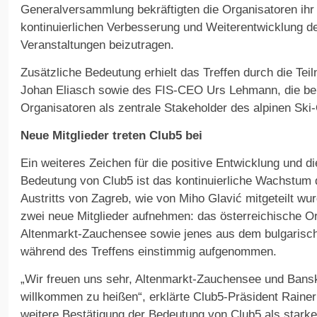
Generalversammlung bekräftigten die Organisatoren ihr
kontinuierlichen Verbesserung und Weiterentwicklung d
Veranstaltungen beizutragen.
Zusätzliche Bedeutung erhielt das Treffen durch die Te
Johan Eliasch sowie des FIS-CEO Urs Lehmann, die beid
Organisatoren als zentrale Stakeholder des alpinen Ski
Neue Mitglieder treten Club5 bei
Ein weiteres Zeichen für die positive Entwicklung und 
Bedeutung von Club5 ist das kontinuierliche Wachstum d
Austritts von Zagreb, wie von Miho Glavić mitgeteilt wurd
zwei neue Mitglieder aufnehmen: das österreichische O
Altenmarkt-Zauchensee sowie jenes aus dem bulgarisc
während des Treffens einstimmig aufgenommen.
„Wir freuen uns sehr, Altenmarkt-Zauchensee und Bansk
willkommen zu heißen“, erklärte Club5-Präsident Rainer S
weitere Bestätigung der Bedeutung von Club5 als stark