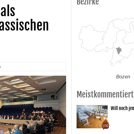
Bezirke
 als
lassischen
n
Bozen
Meistkommentiert
Will noch je
109