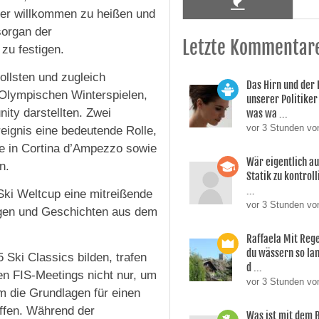
eder willkommen zu heißen und
sorgan der
Letzte Kommentar
zu festigen.
ollsten und zugleich
Das Hirn und der
Olympischen Winterspielen,
unserer Politiker 
ity darstellten. Zwei
was wa ...
vor 3 Stunden vo
reignis eine bedeutende Rolle,
e in Cortina d’Ampezzo sowie
Wär eigentlich a
n.
Statik zu kontroll
...
Ski Weltcup eine mitreißende
vor 3 Stunden von
ngen und Geschichten aus dem
Raffaela Mit Reg
du wässern so lan
 Ski Classics bilden, trafen
d ...
en FIS-Meetings nicht nur, um
vor 3 Stunden vo
m die Grundlagen für einen
ffen. Während der
Was ist mit dem 