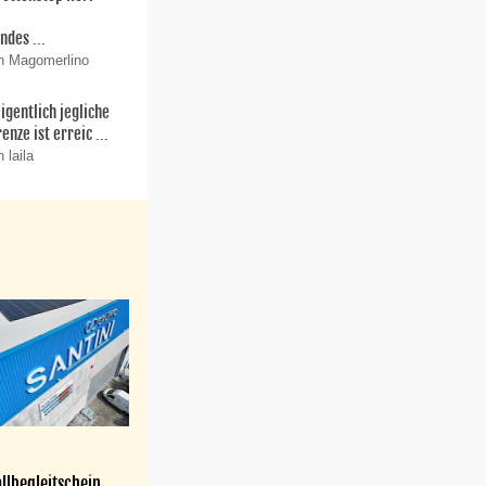
r
ndes ...
n Magomerlino
igentlich jegliche
enze ist erreic ...
 laila
llbegleitschein