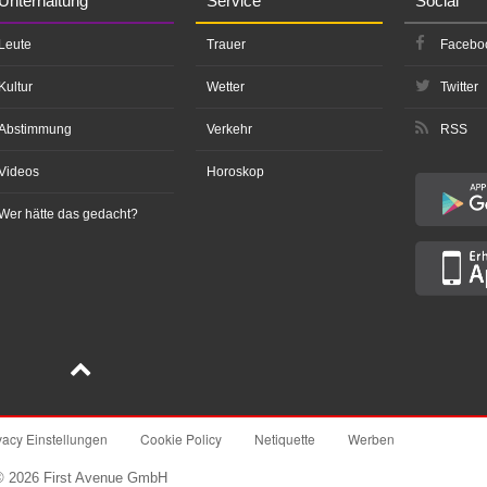
Unterhaltung
Service
Social
Leute
Trauer
Facebo
Kultur
Wetter
Twitter
Abstimmung
Verkehr
RSS
Videos
Horoskop
Wer hätte das gedacht?
vacy Einstellungen
Cookie Policy
Netiquette
Werben
© 2026 First Avenue GmbH