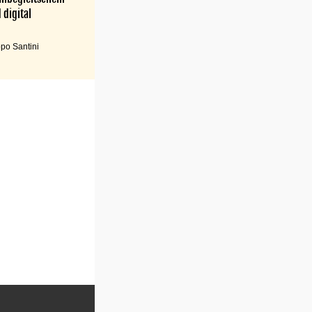
 digital
po Santini