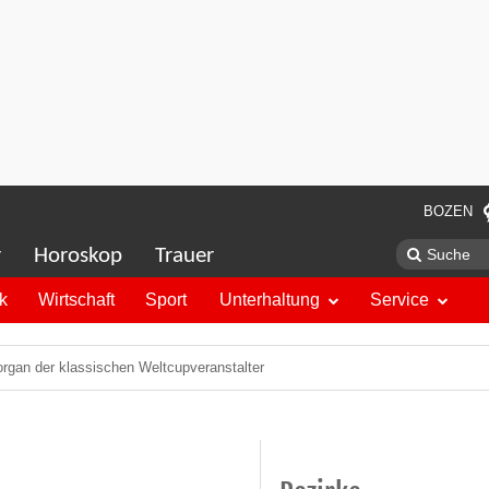
BOZEN
r
Horoskop
Trauer
ik
Wirtschaft
Sport
Unterhaltung
Service
sorgan der klassischen Weltcupveranstalter