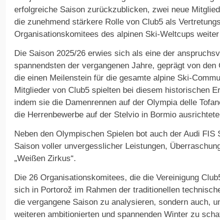
erfolgreiche Saison zurückzublicken, zwei neue Mitgli
die zunehmend stärkere Rolle von Club5 als Vertretung
Organisationskomitees des alpinen Ski-Weltcups weiter 
Die Saison 2025/26 erwies sich als eine der anspruchsv
spannendsten der vergangenen Jahre, geprägt von den 
die einen Meilenstein für die gesamte alpine Ski-Commun
Mitglieder von Club5 spielten bei diesem historischen E
indem sie die Damenrennen auf der Olympia delle Tofan
die Herrenbewerbe auf der Stelvio in Bormio ausrichtete
Neben den Olympischen Spielen bot auch der Audi FIS 
Saison voller unvergesslicher Leistungen, Überraschu
„Weißen Zirkus“.
Die 26 Organisationskomitees, die die Vereinigung Club5
sich in Portorož im Rahmen der traditionellen technisch
die vergangene Saison zu analysieren, sondern auch, u
weiteren ambitionierten und spannenden Winter zu scha