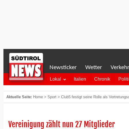
Newsticker
Wetter
Verkeh
Lokal
Italien
Chronik
Polit
Aktuelle Seite:
Home
>
Sport
>
Club5 festigt seine Rolle als Vertretung
Vereinigung zählt nun 27 Mitglieder