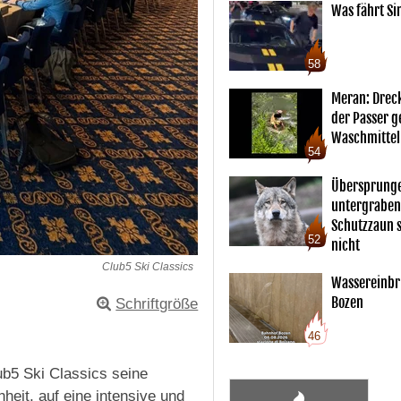
Was fährt Si
58
Meran: Drec
der Passer 
Waschmittel
54
Übersprunge
untergraben
Schutzzaun s
52
nicht
Club5 Ski Classics
Wassereinbr
Bozen
Schriftgröße
46
ub5 Ski Classics seine
heit, auf eine intensive und