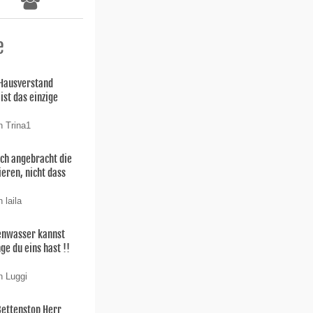
e
 Hausverstand
ist das einzige
n Trina1
uch angebracht die
ieren, nicht dass
 laila
enwasser kannst
ge du eins hast !!
n Luggi
Bettenstop Herr