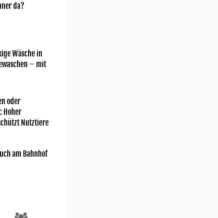
nner da?
kige Wäsche in
gewaschen – mit
n oder
: Hoher
chützt Nutztiere
uch am Bahnhof