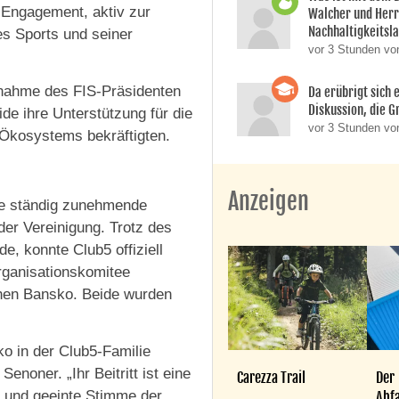
 Engagement, aktiv zur
Walcher und Her
Nachhaltigkeitsla
es Sports und seiner
vor 3 Stunden vo
ilnahme des FIS-Präsidenten
Da erübrigt sich e
Diskussion, die Gr
e ihre Unterstützung für die
vor 3 Stunden von
-Ökosystems bekräftigten.
Anzeigen
die ständig zunehmende
er Vereinigung. Trotz des
e, konnte Club5 offiziell
rganisationskomitee
hen Bansko. Beide wurden
o in der Club5-Familie
enoner. „Ihr Beitritt ist eine
Carezza Trail
Der
e und geeinte Stimme der
Abfa