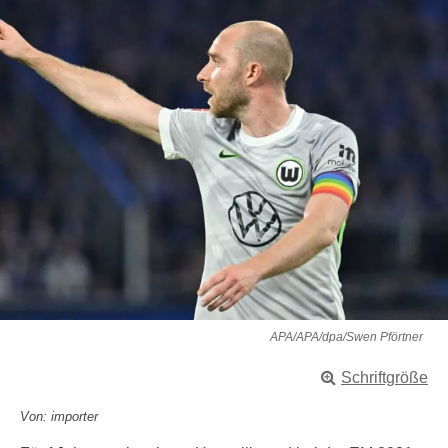
APA/APA/dpa/Swen Pförtner
Schriftgröße
Von: importer