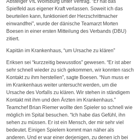
Absteiger VfL Wolfsburg unter Vertrag. “Er hat das
Spielfeld aus eigener Kraft verlassen. Soweit ich das
beurteilen kann, funktioniert der Herzschrittmacher
einwandfrei”, wurde der dänische Teamarzt Morten
Boesen in einer ersten Mitteilung des Verbands (DBU)
zitiert.
Kapitän im Krankenhaus, “um Ursache zu klären”
Eriksen sei “kurzzeitig bewusstlos” gewesen. “Er ist aber
sehr schnell wieder zu sich gekommen, wir konnten rasch
Kontakt zu ihm herstellen”, sagte Boesen. “Nun muss er
im Krankenhaus weiter untersucht werden, um die
Ursache des Vorfalls zu klären. Wir stehen in ständigem
Kontakt mit ihm und den Ärzten im Krankenhaus.”
Teamchef Brian Riemer wollte den Spieler so schnell wie
möglich im Spital besuchen. “Ich habe das Gefühl, ihn
sehen zu müssen. Er ist ein Mensch, der mir sehr viel
bedeutet. Einigen Spielern kommt man näher als
anderen. Und er war einer derjenigen, zu denen ich bei