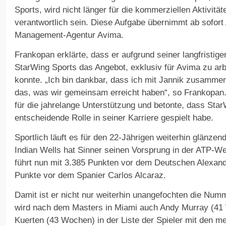
Sports, wird nicht länger für die kommerziellen Aktivität
verantwortlich sein. Diese Aufgabe übernimmt ab sofort 
Management-Agentur Avima.
Frankopan erklärte, dass er aufgrund seiner langfristige
StarWing Sports das Angebot, exklusiv für Avima zu ar
konnte. „Ich bin dankbar, dass ich mit Jannik zusammena
das, was wir gemeinsam erreicht haben“, so Frankopan.
für die jahrelange Unterstützung und betonte, dass Sta
entscheidende Rolle in seiner Karriere gespielt habe.
Sportlich läuft es für den 22-Jährigen weiterhin glänze
Indian Wells hat Sinner seinen Vorsprung in der ATP-We
führt nun mit 3.385 Punkten vor dem Deutschen Alexand
Punkte vor dem Spanier Carlos Alcaraz.
Damit ist er nicht nur weiterhin unangefochten die Num
wird nach dem Masters in Miami auch Andy Murray (4
Kuerten (43 Wochen) in der Liste der Spieler mit den m