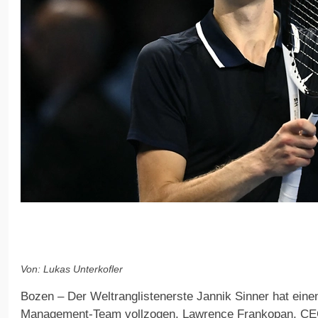
Von: Lukas Unterkofler
Bozen – Der Weltranglistenerste Jannik Sinner hat ein
Management-Team vollzogen. Lawrence Frankopan, CE