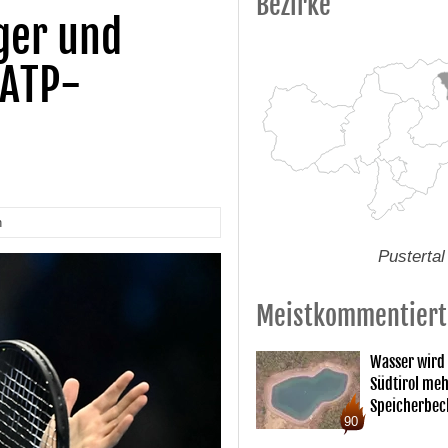
Bezirke
ger und
 ATP-
n
Pustertal
Meistkommentiert
Wasser wird
Südtirol me
Speicherbec
90