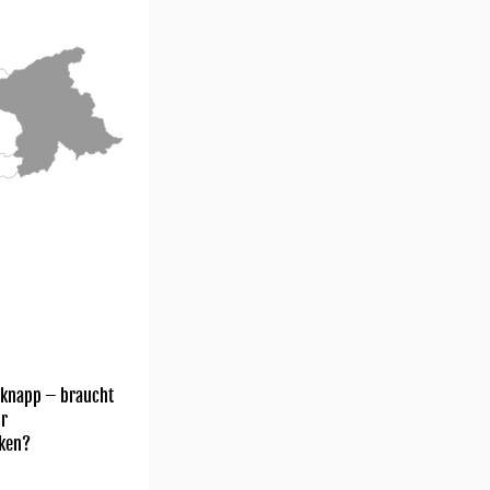
 knapp – braucht
hr
ken?