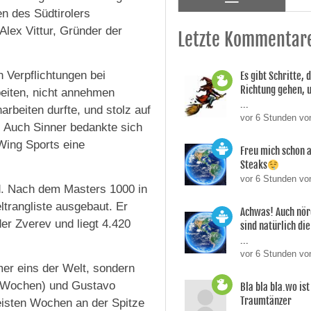
en des Südtirolers
Alex Vittur, Gründer der
Letzte Kommentar
n Verpflichtungen bei
Es gibt Schritte, d
Richtung gehen, 
beiten, nicht annehmen
...
rbeiten durfte, und stolz auf
vor 6 Stunden vo
 Auch Sinner bedankte sich
rWing Sports eine
Freu mich schon a
Steaks
vor 6 Stunden vo
nd. Nach dem Masters 1000 in
ltrangliste ausgebaut. Er
Achwas! Auch nör
er Zverev und liegt 4.420
sind natürlich die
...
vor 6 Stunden vo
mer eins der Welt, sondern
1 Wochen) und Gustavo
Bla bla bla.wo is
Traumtänzer
eisten Wochen an der Spitze