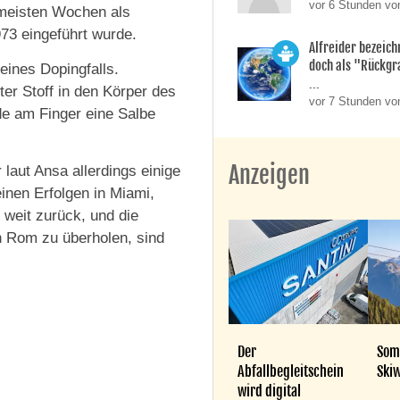
vor 6 Stunden vo
 meisten Wochen als
973 eingeführt wurde.
Alfreider bezeich
doch als "Rückgr
eines Dopingfalls.
...
er Stoff in den Körper des
vor 7 Stunden vo
de am Finger eine Salbe
Anzeigen
 laut Ansa allerdings einige
inen Erfolgen in Miami,
weit zurück, und die
n Rom zu überholen, sind
Der
Som
Abfallbegleitschein
Skiw
wird digital