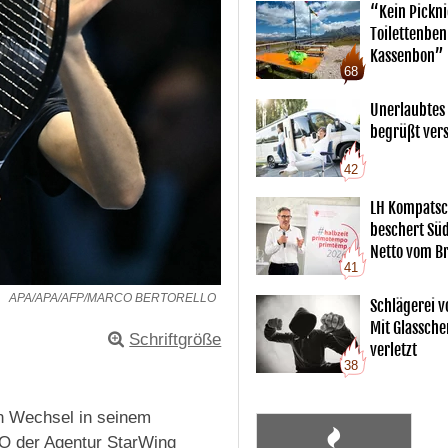
“Kein Pickn
Toilettenben
Kassenbon”
68
Unerlaubtes
begrüßt vers
42
LH Kompatsc
beschert Sü
Netto vom Br
41
APA/APA/AFP/MARCO BERTORELLO
Schlägerei v
Mit Glassche
Schriftgröße
verletzt
38
en Wechsel in seinem
O der Agentur StarWing