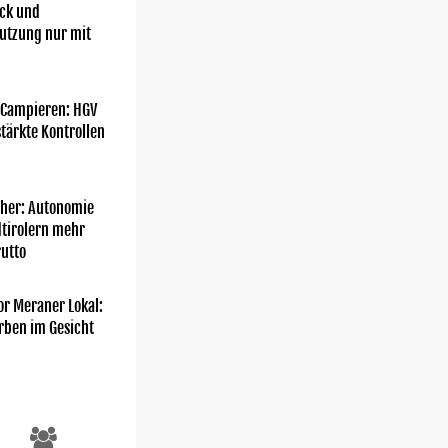
ick und
utzung nur mit
 Campieren: HGV
tärkte Kontrollen
her: Autonomie
dtirolern mehr
utto
or Meraner Lokal:
rben im Gesicht