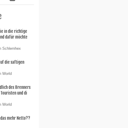
e
ie in die richtige
und dafür möchte
n Schlernhex
uf die saftigen
n World
dlich des Brenners
 Touristen und di
n World
t das mehr Netto??