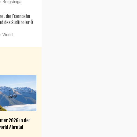
n Bergsteiga
net die Eisenbahn
ad des Südtiroler Ö
n World
mer 2026 in der
orld Ahrntal