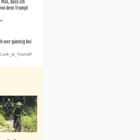
e Mal, dass ich
 von dem Trumpl
on
ch wer günstig bei
 Look_at_Yourself