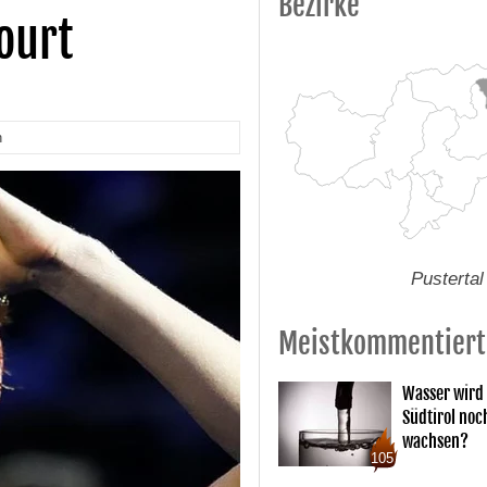
Bezirke
ourt
n
Pustertal
Meistkommentiert
Wasser wird 
Südtirol noc
wachsen?
105