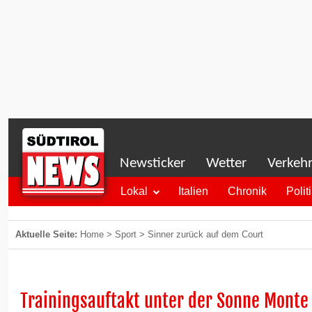
Newsticker
Wetter
Verkeh
Lokal
Italien
Chronik
Polit
Aktuelle Seite:
Home
>
Sport
>
Sinner zurück auf dem Court
Trainingsauftakt unter der Sonne Monte