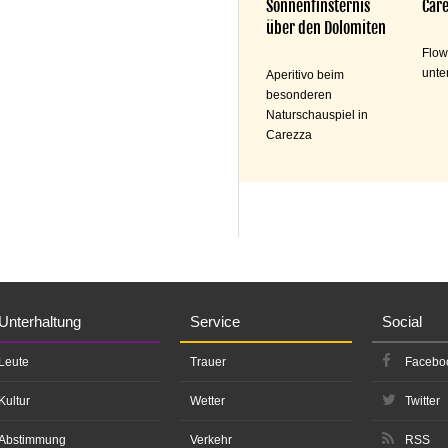
Sonnenfinsternis
Care
über den Dolomiten
Flow
unte
Aperitivo beim
besonderen
Naturschauspiel in
Carezza
Unterhaltung
Service
Social
Leute
Trauer
Facebo
Kultur
Wetter
Twitter
Abstimmung
Verkehr
RSS