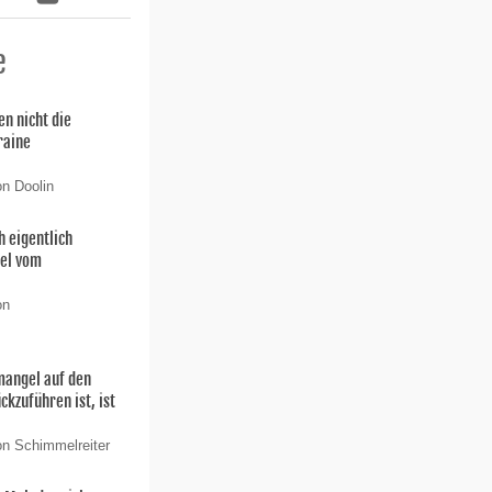
e
n nicht die
kraine
on Doolin
h eigentlich
bel vom
on
mangel auf den
kzuführen ist, ist
on Schimmelreiter