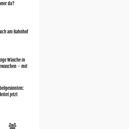
nner da?
uch am Bahnhof
kige Wäsche in
gewaschen – mit
belgesinnten:
eitet jetzt