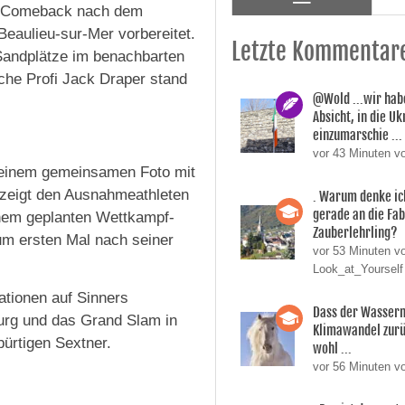
ein Comeback nach dem
 Beaulieu-sur-Mer vorbereitet.
Letzte Kommentar
Sandplätze im benachbarten
sche Profi Jack Draper stand
@Wold ...wir habe
Absicht, in die U
einzumarschie ...
vor 43 Minuten v
u einem gemeinsamen Foto mit
s zeigt den Ausnahmeathleten
. Warum denke ic
gerade an die Fa
inem geplanten Wettkampf-
Zauberlehrling?
m ersten Mal nach seiner
vor 53 Minuten v
Look_at_Yourself
ationen auf Sinners
Dass der Wasser
urg und das Grand Slam in
Klimawandel zurüc
bürtigen Sextner.
wohl ...
vor 56 Minuten v