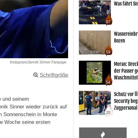
Was fährt Si
87
Wassereinbr
Bozen
59
Instagram/Jannik Sinner Fanpage
Meran: Drec
der Passer 
Schriftgröße
Waschmittel
54
Schutz vor Ü
e und seinem
Security begl
nik Sinner wieder zurück auf
Zugpersonal
20
em Sonnenschein in Monte
ese Woche seine ersten