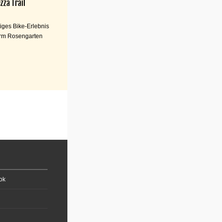
zza Trail
iges Bike-Erlebnis
rm Rosengarten
ok