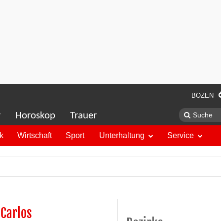
BOZEN
r
Horoskop
Trauer
ik
Wirtschaft
Sport
Unterhaltung
Service
 Carlos