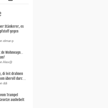
e
er Stänkerer, es
pfstoff gegen
on elmar-p
it de Wohnwagn…
ibm!
von Alex@
, di leit drahnen
som überoll durc ...
on ddi
t vom Trampel
Gesetze aushebelt