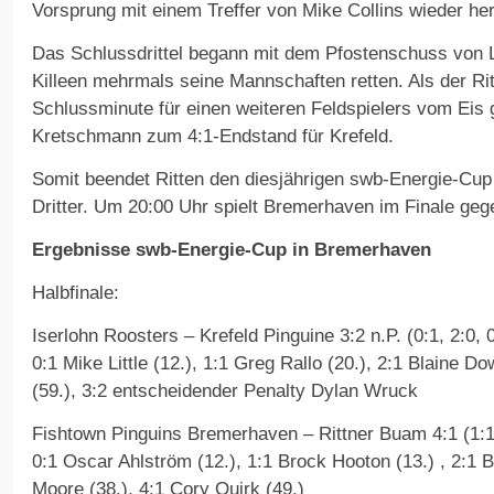
Vorsprung mit einem Treffer von Mike Collins wieder her
Das Schlussdrittel begann mit dem Pfostenschuss von L
Killeen mehrmals seine Mannschaften retten. Als der Rit
Schlussminute für einen weiteren Feldspielers vom Eis gi
Kretschmann zum 4:1-Endstand für Krefeld.
Somit beendet Ritten den diesjährigen swb-Energie-Cup 
Dritter. Um 20:00 Uhr spielt Bremerhaven im Finale geg
Ergebnisse swb-Energie-Cup in Bremerhaven
Halbfinale:
Iserlohn Roosters – Krefeld Pinguine 3:2 n.P. (0:1, 2:0, 0
0:1 Mike Little (12.), 1:1 Greg Rallo (20.), 2:1 Blaine Do
(59.), 3:2 entscheidender Penalty Dylan Wruck
Fishtown Pinguins Bremerhaven – Rittner Buam 4:1 (1:1,
0:1 Oscar Ahlström (12.), 1:1 Brock Hooton (13.) , 2:1 
Moore (38.), 4:1 Cory Quirk (49.)