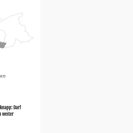
ern
knapp: Darf
h weiter