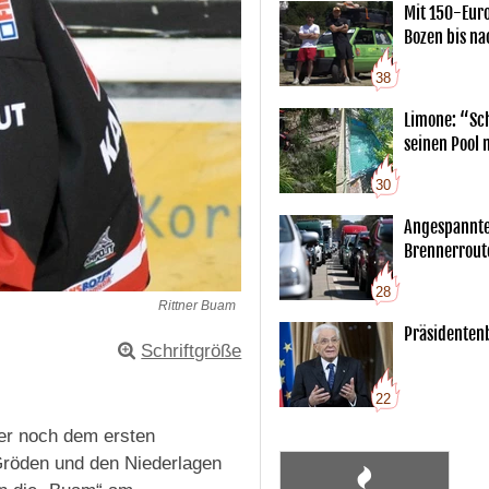
Mit 150-Eur
Bozen bis na
38
Limone: “Sch
seinen Pool 
30
Angespannte
Brennerrout
28
Rittner Buam
Präsidentenb
Schriftgröße
22
mer noch dem ersten
röden und den Niederlagen