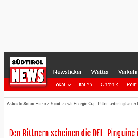
Newsticker
Wetter
Verkeh
Lokal
Italien
Chronik
Polit
Aktuelle Seite:
Home
>
Sport
>
swb-Energie-Cup: Ritten unterliegt auch 
Den Rittnern scheinen die DEL-Pinguine 