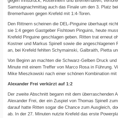
gegen Innsbruck, Rosenheim und Bremerhaven, verlore
Samstagnachmittag auch das Finale um den 3. Platz be
Bremerhaven gegen Krefeld mit 1:4-Toren.
Den Rittnern scheinen die DEL-Pinguine überhaupt nicht
sie 1:4 gegen Gastgeber Fishtown Pinguins, heute musst
Krefeld Pinguine geschlagen geben. Ritten trat erneut o
Kostner und Markus Spinell sowie die angeschlagenen 
an, bei Krefeld fehlten Schymainski, Galbraith, Pietta un
Von Beginn an machten die Schwarz-Gelben Druck und gi
Minute mit einem Treffer von Marco Rosa in Führung. Vi
Mike Mieszkowski nach einer schönen Kombination mit K
Alexander Frei verkürzt auf 1:2
Der zweite Abschnitt begann mit dem überraschenden A
Alexander Frei, der ein Zuspiel von Thomas Spinell zu
darauf hatte Ritten sogar die Chance zum Ausgleich, doc
ab. In der 27. Minuten nutzte Krefeld das erste Powerpla