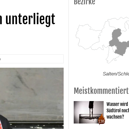
Bezirke
 unterliegt
n
Salten/Schl
Meistkommentiert
Wasser wird 
Südtirol noc
wachsen?
138