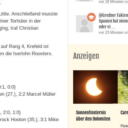
vor 18 Minuten v
.
ittle. Anschließend musste
@Gredner Fakten 
tner Torhüter in der
Spanien hat niem
oder ei ...
ng, traf Christian
vor 23 Minuten 
auf Rang 4, Krefeld ist
en die Iserlohn Roosters.
Anzeigen
:1, 0:0)
wn (27.), 2:2 Marcel Müller
Sonnenfinsternis
Care
 2:0, 1:0)
über den Dolomiten
Brock Hooton (35.), 3:1 Mike
Flow