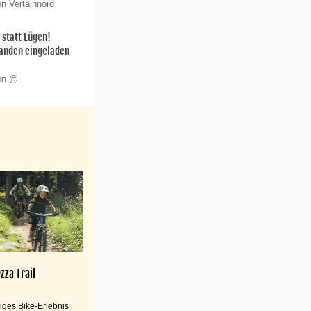
on Vertainnord
statt Lügen!
anden eingeladen
von @
zza Trail
iges Bike-Erlebnis