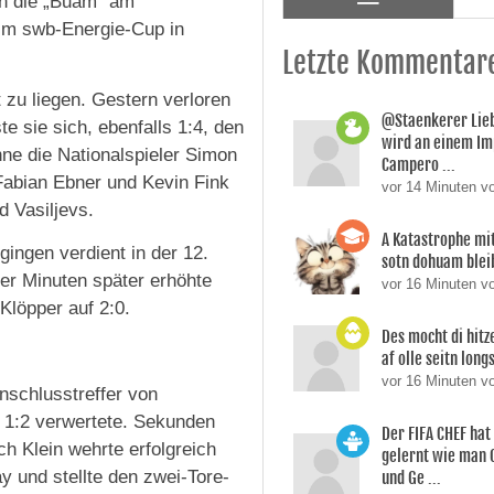
n die „Buam“ am
im swb-Energie-Cup in
Letzte Kommentar
 zu liegen. Gestern verloren
@Staenkerer Lieb
e sie sich, ebenfalls 1:4, den
wird an einem Im
hne die Nationalspieler Simon
Campero ...
Fabian Ebner und Kevin Fink
vor 14 Minuten v
d Vasiljevs.
A Katastrophe m
ngen verdient in der 12.
sotn dohuam ble
er Minuten später erhöhte
vor 16 Minuten 
löpper auf 2:0.
Des mocht di hitze
af olle seitn long
vor 16 Minuten v
nschlusstreffer von
m 1:2 verwertete. Sekunden
Der FIFA CHEF ha
h Klein wehrte erfolgreich
gelernt wie man 
y und stellte den zwei-Tore-
und Ge ...