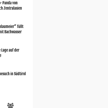
o-Panda von
ch Zentralasien
laumeier” füllt
mit Bachwasser
 Lage auf der
e
esuch in Südtirol