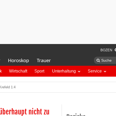
BOZEN
r
Horoskop
Trauer
ik
Wirtschaft
Sport
Unterhaltung
Service
Krefeld 1:4
überhaupt nicht zu