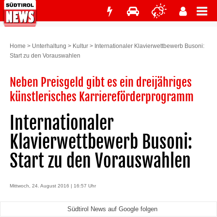
Home
>
Unterhaltung
>
Kultur
>
Internationaler Klavierwettbewerb Busoni:
Start zu den Vorauswahlen
Neben Preisgeld gibt es ein dreijähriges
künstlerisches Karriereförderprogramm
Internationaler
Klavierwettbewerb Busoni:
Start zu den Vorauswahlen
Mittwoch, 24. August 2016 | 16:57 Uhr
Südtirol News auf Google folgen