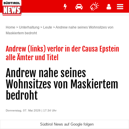
Home
>
Unterhaltung
>
Leute
>
Andrew nahe seines Wohnsitzes von
Maskiertem bedroht
Andrew (links) verlor in der Causa Epstein
alle Ämter und Titel
Andrew nahe seines
Wohnsitzes von Maskiertem
bedroht
Donnerstag, 07. Mai 2026 | 17:34 Uhr
Südtirol News auf Google folgen