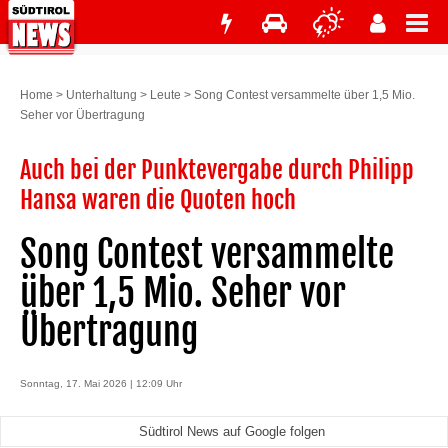
Home
>
Unterhaltung
>
Leute
>
Song Contest versammelte über 1,5 Mio.
Seher vor Übertragung
Auch bei der Punktevergabe durch Philipp
Hansa waren die Quoten hoch
Song Contest versammelte
über 1,5 Mio. Seher vor
Übertragung
Sonntag, 17. Mai 2026 | 12:09 Uhr
Südtirol News auf Google folgen