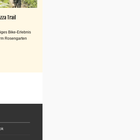
zza Trail
iges Bike-Erlebnis
rm Rosengarten
ok