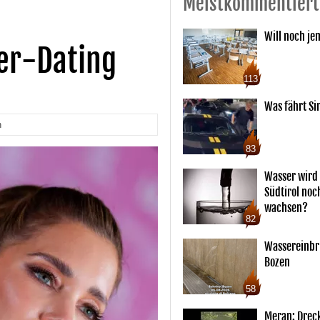
Meistkommentiert
Will noch je
er-Dating
113
Was fährt Si
n
83
Wasser wird 
Südtirol noc
wachsen?
82
Wassereinbr
Bozen
58
Meran: Drec