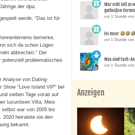
War echt toll zu 
Jährige der dpa.
gutheißen Vermie
vor 1 Stunde vo
spielt werde. “Das ist für
lei mear
 Kennenlernens bemerke,
vor 1 Stunde vo
nn sich da schon Lügen
irekt abbrechen.” Der
Was sind Fach-A
r potenziell problematisches
vor 1 Stunde von
er Analyse von Dating-
der Show “Love Island VIP” bei
Anzeigen
und sieben Tage vorab auf
er luxuriösen Villa. Meis
e selbst war von 2005 bis
. 2020 heiratete sie den
nung bekannt.