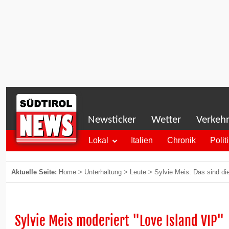
Newsticker
Wetter
Verkeh
Lokal
Italien
Chronik
Polit
Aktuelle Seite:
Home
>
Unterhaltung
>
Leute
>
Sylvie Meis: Das sind d
Sylvie Meis moderiert "Love Island VIP"