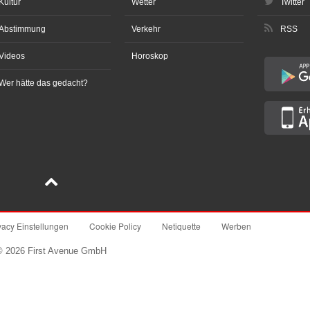
Kultur
Wetter
Twitter
Abstimmung
Verkehr
RSS
Videos
Horoskop
Wer hätte das gedacht?
vacy Einstellungen
Cookie Policy
Netiquette
Werben
© 2026 First Avenue GmbH