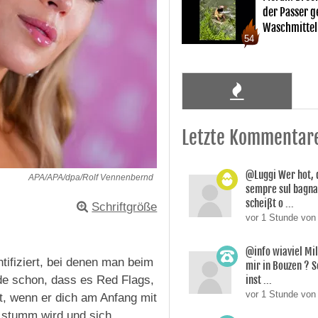
der Passer 
Waschmittel
54
Letzte Kommentar
@Luggi Wer hot, 
APA/APA/dpa/Rolf Vennenbernd
sempre sul bagnat
scheißt o ...
Schriftgröße
vor 1 Stunde von
@info wiaviel Mi
tifiziert, bei denen man beim
mir in Bouzen ? 
inst ...
nde schon, dass es Red Flags,
vor 1 Stunde vo
st, wenn er dich am Anfang mit
h stumm wird und sich