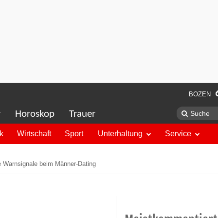
BOZEN
r
Horoskop
Trauer
ik
Wirtschaft
Sport
Unterhaltung
Service
ie Warnsignale beim Männer-Dating