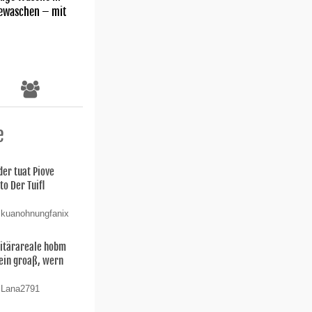
gewaschen – mit
e
der tuat Piove
o Der Tuifl
 kuanohnungfanix
litärareale hobm
Sein groaß, wern
n Lana2791