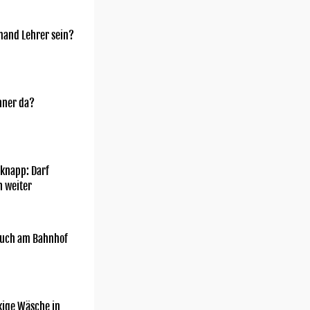
mand Lehrer sein?
nner da?
knapp: Darf
h weiter
uch am Bahnhof
kige Wäsche in