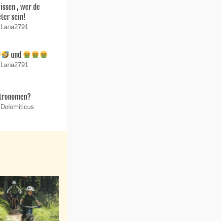
wissen , wer de
ter sein!
n Lana2791
und
n Lana2791
stronomen?
 Dolomiticus