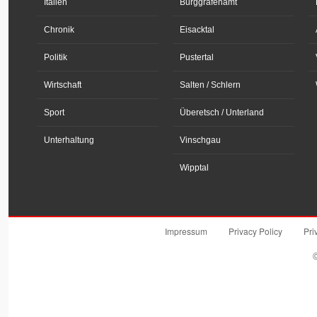
Italien
Burggrafenamt
Chronik
Eisacktal
Politik
Pustertal
Wirtschaft
Salten / Schlern
Sport
Überetsch / Unterland
Unterhaltung
Vinschgau
Wipptal
Impressum
Privacy Policy
Pri